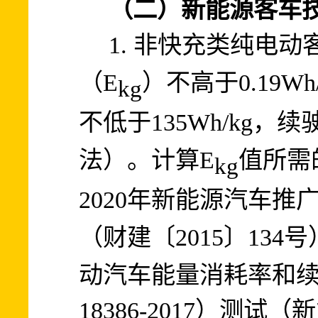
（二）新能源客车
1.
非快充类纯电动
E
0.19Wh
（
）不高于
kg
不低于
135Wh/kg
，续
E
值所需
法）。计算
kg
2020
年新能源汽车推
2015
134
号
（财建〔
〕
动汽车能量消耗率和
18386-2017
）测试（新