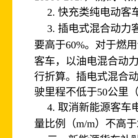
2.
快充类纯电动客
3.
插电式混合动力
60%
。
对于燃用
要高于
客车，以油电混合动
行折算。
插电式混合
驶里程不低于
50
公里
4.
取消新能源客车
m/m
量比例（
）不高于