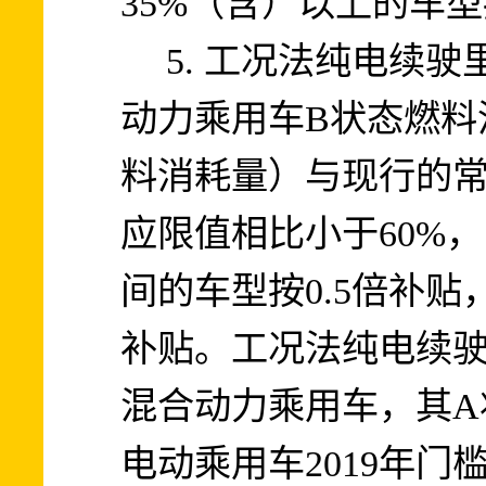
35%
（含）以上的车型
5.
工况法纯电续驶
B
动力乘用车
状态燃料
料消耗量）与现行的
60%
应限值相比小于
，
0.5
间的车型按
倍补贴
补贴。工况法纯电续
A
混合动力乘用车，其
2019
年门
电动乘用车