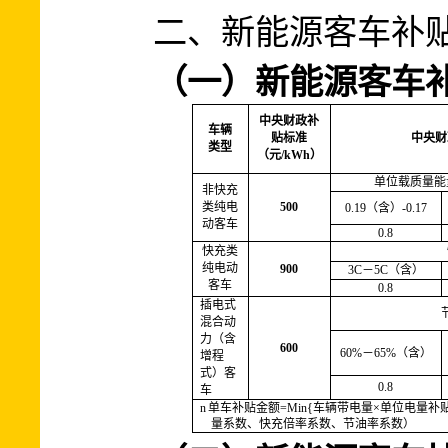
二、新能源客车补
（一）新能源客车
中央财政补
车辆
中央财
贴标准
类型
/kWh
）
（元
单位载质量能
非快充
类纯电
500
0.19
（含）
-0.17
动客车
0.8
快充类
纯电动
900
3C
－
5C
（含）
客车
0.8
插电式
混合动
力（含
600
60%
－
65%
（含）
增程
式）客
0.8
车
n
单车补贴金额
=Min{
车辆带电量
×
单位电量补
量系数、快充倍率系数、节油率系数）