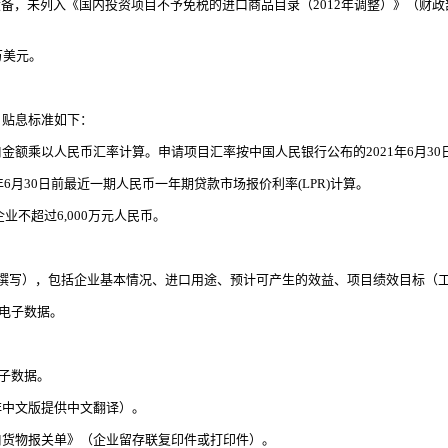
备，未列入《国内投资项目不予免税的进口商品目录（2012年调整）》（财政
万美元。
。贴息标准如下：
金额乘以人民币汇率计算。申请项目汇率按中国人民银行公布的2021年6月3
6月30日前最近一期人民币一年期贷款市场报价利率(LPR)计算。
不超过6,000万元人民币。
撰写），包括企业基本情况、进口用途、预计可产生的效益、项目绩效目标（
及电子数据。
电子数据。
非中文版提供中文翻译）。
口货物报关单》（企业留存联复印件或打印件）。