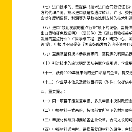
（七）进口技术的，需提供《技术进口合同登记证书
方的代理合同。技术进口额是指通过转让、许可、委
含以年度销售额、利润等为基数按比例支付的技术引
（八）进口“鼓励发展的重点行业”项下的设备，需提
出口货物征免税证明》（复印件）及《进口货物报关单
发展的重点行业”中“国家级工程（技术）研究中心、
设”的，申报时不需提交《国家鼓励发展的内外资项目
（九）重要装备有技术参数要求的，需提供列明商品
（十）引进技术的应说明是否从关联企业引进，企业
（十一）获得2020年度申请的进口贴息的企业，提交
（十二）企业基本信息及绩效目标表（附件5, 仅提供
四、重要提示：
（一）同一项目不能重复申报、多头申报中央财政资
（二）申报材料一式两份，按照前文所列明的材料顺
（三）申报材料每页均要加盖企业公章。合同太长的
（四）申报材料送审时，需携带复印材料的原件，审