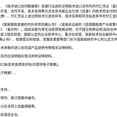
》、《技术进口合同数据表》及银行出具的注明技术进口合同号的付汇凭证（复
托开发、合作开发、技术咨询等方式自非关联企业引进《目录》内技术所支付的
进费）。付汇凭证上请注明技术引进合同号、技术名称和符合贴息条件的付汇金
供《国家鼓励发展的内外资项目确认书》（或海关出具的《适用鼓励类产业政策
》（复印件）。如因关税为零无法获得免税证明，可不提交免税证明,但应在申
国家工程实验室、国家认定的企业技术中心、重点实验室、高新技术创业服务中
确认书》，但需提交科技部、发展改革委等部门关于国家级研究中心的认定文
技术参数的进口合同或产品说明书等相关证明材料。
更名的应说明相关情况并附证明材料。
进口贴息资金绩效评估(仅提供电子数据)。
电子数据）。
金支持。
序排列、装订成册并编号。
可以在合同上加盖骑缝章。
核后退还企业。