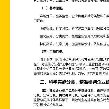
管、智慧监管、公正监管，提升监管综合效能，更好
（二）基本原则。
准确定位，服务监管。企业信用风险分类管理主要服
用评价。
明确标准，科学分类。科学建立企业信用风险分类指
强化应用，分类施策。根据企业信用风险状况和监测
协同高效，共享共用。加强顶层设计，依法依规协同
（三）工作目标。
将企业信用风险分类管理理念和方式拓展到市场监管
在”，对诚信守法者“无事不扰”，以公正监管促进公
实现企业信用风险分类结果在“双随机、一公开”等监
领域的企业分级分类监管机制。力争用3年左右的时
二、科学实施分类，精准研判企业
（四）建立企业信用风险分类指标体系。
市场监
信息、监管信息、关联关系信息、社会评价信息等方
监管总局指标体系框架下，因地制宜构建具有地方特
型分级分类指标体系。