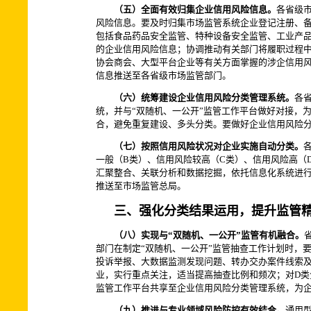
（五）全面有效归集企业信用风险信息。
各省级
风险信息。要及时归集市场监管系统企业登记注册、
包括食品药品安全监管、特种设备安全监管、工业产
的企业信用风险信息；协调推动有关部门将履职过程
协会商会、大型平台企业等有关方面掌握的涉企信用风
信息推送至各省级市场监管部门。
（六）统筹建设企业信用风险分类管理系统。
各
统，并与“双随机、一公开”监管工作平台做好对接，
合，避免重复建设、多头分类。要做好企业信用风险
（七）按照信用风险状况对企业实施自动分类。
一般（B类）、信用风险较高（C类）、信用风险高（
汇聚整合、关联分析和数据挖掘，依托信息化系统进
推送至市场监管总局。
三、强化分类结果运用，提升监管
（八）实现与“双随机、一公开”监管有机融合。
部门在制定“双随机、一公开”监管抽查工作计划时，
投诉举报、大数据监测发现问题、转办交办案件线索及
业，实行重点关注，适当提高抽查比例和频次；对D类
监管工作平台共享至企业信用风险分类管理系统，为
（九）推进与专业领域风险防控有效结合。
通用