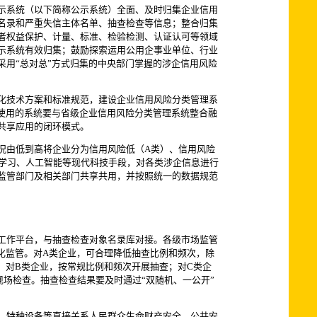
示系统（以下简称公示系统）全面、及时归集企业信用
名录和严重失信主体名单、抽查检查等信息；整合归集
者权益保护、计量、标准、检验检测、认证认可等领域
示系统有效归集；鼓励探索运用公用企事业单位、行业
用“总对总”方式归集的中央部门掌握的涉企信用风险
化技术方案和标准规范，建设企业信用风险分类管理系
使用的系统要与省级企业信用风险分类管理系统整合融
共享应用的闭环模式。
况由低到高将企业分为信用风险低（A类）、信用风险
器学习、人工智能等现代科技手段，对各类涉企信息进行
监管部门及相关部门共享共用，并按照统一的数据规范
管工作平台，与抽查检查对象名录库对接。各级市场监管
化监管。对A类企业，可合理降低抽查比例和频次，除
；对B类企业，按常规比例和频次开展抽查；对C类企
场检查。抽查检查结果要及时通过“双随机、一公开”
、特种设备等直接关系人民群众生命财产安全、公共安