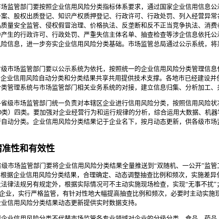
市场监管部门要按照企业信用风险分类指标体系要求，通过国家企业信用信息公
备案、股权出质登记、知识产权质押登记、行政许可、行政处罚、列入经营异常
品质量安全监管、侵权假冒治理、价格执法、反垄断和反不正当竞争执法、消费
中产生的行政许可、行政处罚、严重失信主体名单、抽查检查等涉企信息依托公
险信息，进一步夯实企业信用风险分类基础。市场监管总局通过公示系统，将采
省级市场监管部门要以公示系统为依托，按照统一的企业信用风险分类管理信息
为企业信用风险自动分类和分类结果共享共用提供技术支撑。各地市已经建设并
分类管理系统与市场监管部门相关业务系统的对接，建立信息归集、分析加工、
各省级市场监管部门统一负责对本辖区企业进行信用风险分类，按照信用风险状
D类）四类。要加强对企业经营行为和运行规律的分析，综合运用大数据、机
行自动分类。企业信用风险分类结果记于企业名下，按月动态更新，供各级市场
精准性和有效性
省级市场监管部门要将企业信用风险分类结果全量推送到“双随机、一公开”监
要根据企业信用风险分类结果，合理确定、动态调整抽查比例和频次，实施差异
法律法规另有规定外，根据实际情况可不主动实施现场检查，实现“无事不扰”
企业，实行严格监管，有针对性地大幅提高抽查比例和频次，必要时主动实施现
企业信用风险分类结果动态更新提供实时数据支持。
型企业信用风险分类不代替市场监管各专业领域对企业的分级分类。食品、药品