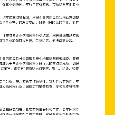
，强化业务协同，实行全链条监管。市场监管其他专业
。
，切实堵塞监管漏洞。根据企业信用风险状况动态调整
给予企业充足的发展空间；对信用风险高的企业，要有
，注重参考企业信用风险分类结果。积极推动市场监管
引导企业加强自我管理、自我约束，依法诚信经营。
企业信用风险分类管理系统中构建监测预警模块。要根
选取若干与企业信用风险关联度高的重点指标项，如异
谁主管、谁监管”的原则采取提醒、警示、约谈、检查
综合分析，提高监管工作预见性、针对性和有效性，实
域和高风险行业，采取定向抽查检查、专项检查等措施
协调和研究部署，扎实有效做好各项工作。要牢固树立
可以进一步探索对个体工商户、农民专业合作社等市场