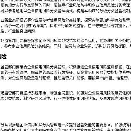
照现有规定实行重点监管的同时，要统筹行业风险防控和企业信用风险分类管理
也可以参考通用型企业信用风险分类管理模式，构建本领域的分级分类监管机制
产业新业态新模式等企业要参考信用风险分类结果，探索实施更加科学有效监管
，给予一定时间的“观察期”，探索推行触发式监管，在严守安全底线前提下，
域性、行业性突出问题。
市场监管部门要积极探索企业信用风险分类结果的综合运用，在办理相关业务时
时，参考企业信用风险分类结果。同时，加强与企业沟通，适时进行风险提醒，
风险
场监管部门要结合企业信用风险分类管理，积极推进企业信用风险监测预警，在
发现的带有普遍性、规律性的高风险行为特征，从企业信用风险分类指标体系中
测，对企业风险隐患及时预警，推动监管关口前移。要按照“谁审批、谁监管，
市场监管部门要坚持系统思维，增强全局意识，加强对企业信用风险发展变化的
风险分类结果，科学研判区域性、行业性整体信用风险状况，及早发现高风险区
充分认识推进企业信用风险分类管理进一步提升监管效能的重要意义，加强统筹
。鼓励各地区结合实际大胆探索企业信用风险分类管理创新举措，有条件的地区