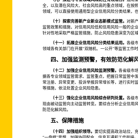
全，以及潜在风险大、社会风险高的重点领域，在按
领域，可以直接使用通用型企业信用风险分类结果，
（十）探索完善新产业新业态新模式监管。
对新
监管政策和措施，对信用风险低和信用风险一般的企业
针对性地采取严格监管措施，防止风险隐患演变为区
（十一）拓展企业信用风险分类结果运用。
各级
领域各有关部门在开展“双随机、一公开”等监管工作
四、加强监测预警，有效防范化解
（十二）加强企业信用风险监测预警。
各省级市
据各专业领域监管需求、监管重点，把握日常监管中
常注册、异常变更、投诉举报异常增长等，进行实时监
等措施，依法处置企业风险隐患。
（十三）强化企业信用风险综合研判处置。
各级
现由被动监管向主动监管转变。要综合分析企业信用
防范化解风险。
五、保障措施
（十四）加强组织领导。
要切实提高政治站位，
“一盘棋”思想，加强协同配合、信息互通和工作衔接