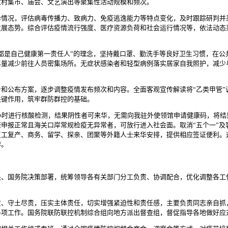
农村集市、庙会、文艺演出等聚集性活动规模和频次。
异情况，评估病毒传播力、致病力、免疫逃逸能力等特点变化，及时跟踪研判并
发展态势。综合评估疫情流行强度、医疗资源负荷和社会运行情况等，依法动态
都是自己健康第一责任人”的理念，坚持戴口罩、勤洗手等良好卫生习惯，在公
尽量减少前往人员密集场所。无症状感染者和轻型病例落实居家自我照护，减少
和公布方案，逐步调整疫情发布频次和内容。全面客观宣传解读将“乙类甲管”
关键作用，筑牢群防群控的基础。
小时进行核酸检测，结果阴性者可来华，无需向我驻外使领馆申请健康码，将
申报正常且海关口岸常规检疫无异常者，可放行进入社会面。取消“五个一”及
复工复产、商务、留学、探亲、团聚等外籍人士来华安排，提供相应签证便利。
游。
央、国务院决策部署，统筹领导各有关部门分工负责、协调配合，优化调整各工
责、守土尽责，压实主体责任，切实增强紧迫性和责任感，主要负责同志亲自抓
各项工作。国务院联防联控机制综合组向地方派出督查组，督促指导各地做好应