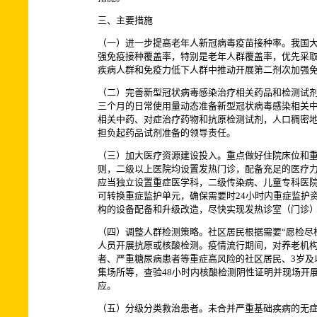
三、主要措施
（一）进一步提高老年人新冠病毒疫苗接种率。我国
强免疫接种覆盖率，特别是老年人群覆盖率，优先采取
疾病人群和免疫力低下人群中推动开展第二剂次加强
（二）完善新型冠状病毒感染治疗相关药品和检测试
三个月的日常使用量动态准备新型冠状病毒感染相关中
相关中药、对症治疗药物和抗原检测试剂，人口稠密
担负起药品试剂准备的领导责任。
（三）加大医疗资源建设投入。重点做好住院床位和重
则，二级以上医院均设置发热门诊，配备充足的医疗力
应当独立设置重症医学科，二级传染病、儿童专科医院
可转换重症监护单元，确保需要时24小时内重症监护
构的设备配备和升级改造，尽快实现发热诊室（门诊）
（四）调整人群检测策略。社区居民根据需要“愿检尽
人员开展抗原或核酸检测。疫情流行期间，对养老机构
者、严重糖尿病患者等重症高风险的社区居民、3岁
集场所等，查验48小时内核酸检测阴性证明并现场开
应。
（五）分级分类救治患者。未合并严重基础疾病的无