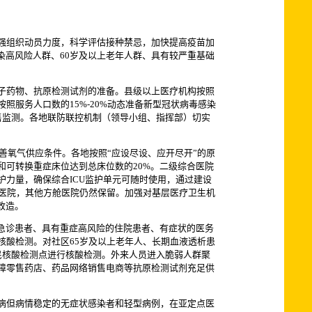
强组织动员力度，科学评估接种禁忌，加快提高疫苗加
染高风险人群、60岁及以上老年人群、具有较严重基础
子药物、抗原检测试剂的准备。县级以上医疗机构按照
服务人口数的15%-20%动态准备新型冠状病毒感染
售监测。各地联防联控机制（领导小组、指挥部）切实
善氧气供应条件。各地按照“应设尽设、应开尽开”的原
可转换重症床位达到总床位数的20%。二级综合医院
力量，确保综合ICU监护单元可随时使用，通过建设
点医院，其他方舱医院仍然保留。加强对基层医疗卫生机
改造。
急诊患者、具有重症高风险的住院患者、有症状的医务
核酸检测。对社区65岁及以上老年人、长期血液透析患
民核酸检测点进行核酸检测。外来人员进入脆弱人群聚
保障零售药店、药品网络销售电商等抗原检测试剂充足供
病但病情稳定的无症状感染者和轻型病例，在亚定点医