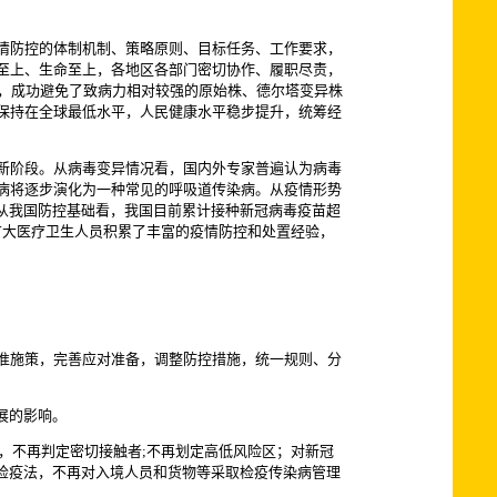
情防控的体制机制、策略原则、目标任务、工作要求，
至上、生命至上，各地区各部门密切协作、履职尽责，
击，成功避免了致病力相对较强的原始株、德尔塔变异株
保持在全球最低水平，人民健康水平稳步提升，统筹经
新阶段。从病毒变异情况看，国内外专家普遍认为病毒
病将逐步演化为一种常见的呼吸道传染病。从疫情形势
从我国防控基础看，我国目前累计接种新冠病毒疫苗超
；广大医疗卫生人员积累了丰富的疫情防控和处置经验，
准施策，完善应对准备，调整防控措施，统一规则、分
展的影响。
施，不再判定密切接触者;不再划定高低风险区；对新冠
检疫法，不再对入境人员和货物等采取检疫传染病管理