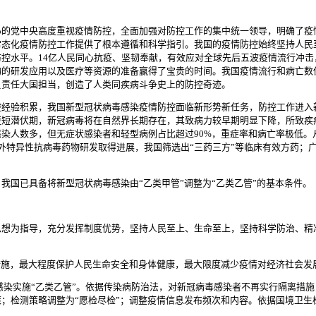
心的党中央高度重视疫情防控，全面加强对防控工作的集中统一领导，明确了疫
常态化疫情防控工作提供了根本遵循和科学指引。我国的疫情防控始终坚持人民
控水平。14亿人民同心抗疫、坚韧奉献，有效应对全球先后五波疫情流行冲
物的研发应用以及医疗等资源的准备赢得了宝贵的时间。我国疫情流行和病亡数
负责任大国担当，创造了人类同疾病斗争史上的防控奇迹。
控经验积累，我国新型冠状病毒感染疫情防控面临新形势新任务，防控工作进入
更短潜伏期，新冠病毒将在自然界长期存在，其致病力较早期明显下降，所致疾
染人数多，但无症状感染者和轻型病例占比超过90%，重症率和病亡率极低。
国内外特异性抗病毒药物研发取得进展，我国筛选出“三药三方”等临床有效方药
我国已具备将新型冠状病毒感染由“乙类甲管”调整为“乙类乙管”的基本条件。
思想为指导，充分发挥制度优势，坚持人民至上、生命至上，坚持科学防治、精
措施，最大程度保护人民生命安全和身体健康，最大限度减少疫情对经济社会发
毒感染实施“乙类乙管”。依据传染病防治法，对新冠病毒感染者不再实行隔离措
；检测策略调整为“愿检尽检”；调整疫情信息发布频次和内容。依据国境卫生