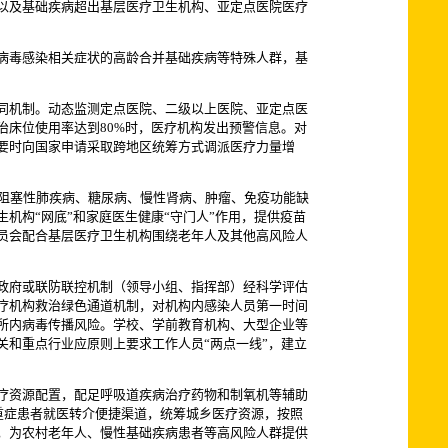
以及基础疾病超出基层医疗卫生机构、亚定点医院医疗
病毒感染相关症状的高龄合并基础疾病等特殊人群，基
同机制。动态监测定点医院、二级以上医院、亚定点医
床位使用率达到80%时，医疗机构发出预警信息。对
要时向国家申请采取跨地区统筹方式调派医疗力量增
性阻塞性肺疾病、糖尿病、慢性肾病、肿瘤、免疫功能缺
机构“网底”和家庭医生健康“守门人”作用，提供疫苗
员会配合基层医疗卫生机构围绕老年人及其他高风险人
政府或联防联控机制（领导小组、指挥部）经科学评估
疗机构救治绿色通道机制，对机构内感染人员第一时间
所内病毒传播风险。学校、学前教育机构、大型企业等
和重点行业应原则上要求工作人员“两点一线”，建立
疗资源配置，配足呼吸道疾病治疗药物和制氧机等辅助
重症患者就医转介便捷渠道，统筹城乡医疗资源，按照
，为农村老年人、慢性基础疾病患者等高风险人群提供