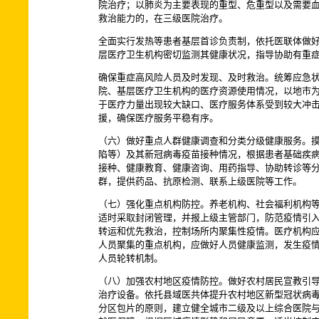
院治疗；以肺炎为主要表现的重型、危重型以及需要
救治能力的，在三级医院治疗。
全面实行发热等患者基层首诊负责制，依托医联体做
层医疗卫生机构密切监测其健康状况，指导协助有重
确保重症高风险人员及时发现、及时救治。统筹应急
院、基层医疗卫生机构的医疗资源使用情况，以地市为
于医疗力量出现较大缺口、医疗服务体系受到较大冲
援，确保医疗服务平稳有序。
（六）做好重点人群健康调查和分类分级健康服务。摸
陷等）及其新冠病毒疫苗接种情况，根据患者基础疾病
接种、健康教育、健康咨询、用药指导、协助转诊等
群，提供药品、抗原检测、联系上级医院等工作。
（七）强化重点机构防控。养老机构、社会福利机构
适时采取封闭管理，并报上级主管部门，防范疫情引
转运和优先救治，控制场所内聚集性疫情。医疗机构
人员聚集的重点机构，应做好人员健康监测，发生疫情
人员轮转机制。
（八）加强农村地区疫情防控。做好农村居民宣教引
治疗设备。依托县域医共体提升农村地区新型冠状病毒
分区包片的原则，建立健全城市二级及以上综合医院