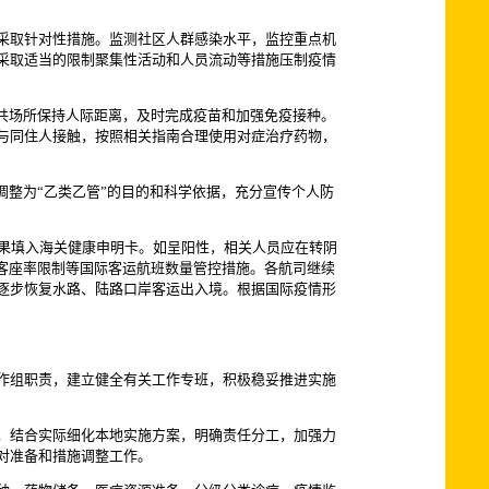
采取针对性措施。监测社区人群感染水平，监控重点机
采取适当的限制聚集性活动和人员流动等措施压制疫情
共场所保持人际距离，及时完成疫苗和加强免疫接种。
与同住人接触，按照相关指南合理使用对症治疗药物，
调整为“乙类乙管”的目的和科学依据，充分宣传个人防
结果填入海关健康申明卡。如呈阳性，相关人员应在转阴
客座率限制等国际客运航班数量管控措施。各航司继续
逐步恢复水路、陆路口岸客运出入境。根据国际疫情形
作组职责，建立健全有关工作专班，积极稳妥推进实施
，结合实际细化本地实施方案，明确责任分工，加强力
对准备和措施调整工作。