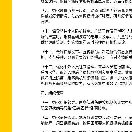
就医保障。根据区域疫情形势和居民意愿，适当控制
（九）强化疫情监测与应对。动态追踪国内外病毒变
构暴发疫情情况，动态掌握疫情流行强度，研判疫情
高峰。
（十）倡导坚持个人防护措施。广泛宣传倡导“每个人
疫情严重时，患有基础疾病的老年人及孕妇、儿童等
做好健康监测，如病情加重及时前往医疗机构就诊。
（十一）做好信息发布和宣传教育。制定疫情信息报告
护、疫苗接种、分级分类诊疗等措施对于应对疫情的
（十二）优化中外人员往来管理。来华人员在行前48
后再来华。取消入境后全员核酸检测和集中隔离。健康
做好机上防疫，乘客乘机时须佩戴口罩。进一步优化
势和各方面服务保障能力，有序恢复中国公民出境旅
四、组织保障
（一）强化组织领导。国务院联防联控机制落实党中
新型冠状病毒感染“乙类乙管”各项措施。
（二）强化责任落实。地方各级党委和政府要守土有
量统筹，周密组织实施，按照国家要求抓紧抓实抓细