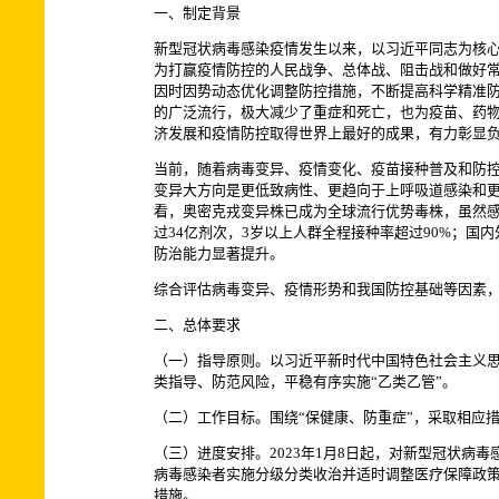
一、制定背景
新型冠状病毒感染疫情发生以来，以习近平同志为核
为打赢疫情防控的人民战争、总体战、阻击战和做好
因时因势动态优化调整防控措施，不断提高科学精准防
的广泛流行，极大减少了重症和死亡，也为疫苗、药
济发展和疫情防控取得世界上最好的成果，有力彰显
当前，随着病毒变异、疫情变化、疫苗接种普及和防
变异大方向是更低致病性、更趋向于上呼吸道感染和
看，奥密克戎变异株已成为全球流行优势毒株，虽然感
过34亿剂次，3岁以上人群全程接种率超过90%；
防治能力显著提升。
综合评估病毒变异、疫情形势和我国防控基础等因素，
二、总体要求
（一）指导原则。以习近平新时代中国特色社会主义
类指导、防范风险，平稳有序实施“乙类乙管”。
（二）工作目标。围绕“保健康、防重症”，采取相应
（三）进度安排。2023年1月8日起，对新型冠状病
病毒感染者实施分级分类收治并适时调整医疗保障政策
措施。