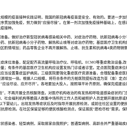
大规模的疫苗接种实践证明，我国的新冠病毒疫苗是安全、有效的。要进一步加
序贯加强免疫，努力做到“应接尽接”。在第一剂次加强免疫接种基础上，在感
免疫接种。
剂准备。做好治疗新型冠状病毒感染相关中药、对症治疗药物、抗新冠病毒小分
药、抗新冠病毒小分子药物、解热和止咳等对症治疗药物；基层医疗卫生机构按照
地区酌情增加；药品零售企业不再开展解热、止咳、抗生素和抗病毒4类药物销
症床位准备，配足配齐高流量呼吸治疗仪、呼吸机、ECMO等重症救治设备,改
量；有条件的基层医疗卫生机构应设置发热门诊或者诊室。定点医院重症床位和
应当设置重症监护病房。三级医院要强化重症医疗资源准备，合理配备重症医护
资源增加一倍。根据人口规模，将符合条件的方舱医院提标改造为亚（准）定
“应设尽设、应开尽开”。各地要加大投入，按照填平补齐原则，确保完成建设
检”，不再开展全员核酸筛查。对医疗机构收治的有发热和呼吸道感染症状的门
、社会福利机构等脆弱人群集中场所的工作人员和被照护人员定期开展抗原或
及以下婴幼儿，出现发热等症状后及时指导开展抗原检测，或前往社区设置的便
展抗原检测。在社区保留足够的便民核酸检测点，保证居民“愿检尽检”需求。
症状感染者、轻型病例，采取居家自我照护；普通型病例、高龄合并严重基础疾