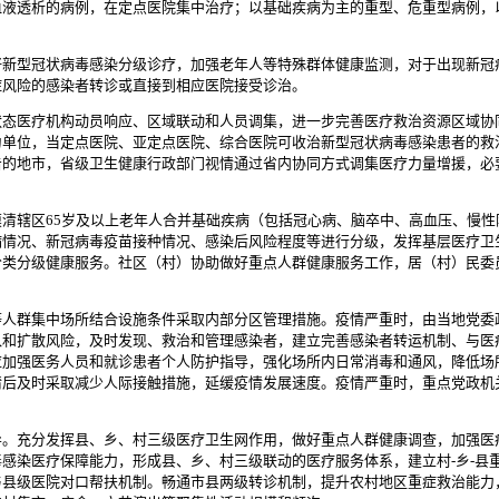
血液透析的病例，在定点医院集中治疗；以基础疾病为主的重型、危重型病例，
好新型冠状病毒感染分级诊疗，加强老年人等特殊群体健康监测，对于出现新冠
症风险的感染者转诊或直接到相应医院接受诊治。
状态医疗机构动员响应、区域联动和人员调集，进一步完善医疗救治资源区域协
单位，当定点医院、亚定点医院、综合医院可收治新型冠状病毒感染患者的救治
击的地市，省级卫生健康行政部门视情通过省内协同方式调集医疗力量增援，必
清辖区65岁及以上老年人合并基础疾病（包括冠心病、脑卒中、高血压、慢
情况、新冠病毒疫苗接种情况、感染后风险程度等进行分级，发挥基层医疗卫生
分类分级健康服务。社区（村）协助做好重点人群健康服务工作，居（村）民委
等人群集中场所结合设施条件采取内部分区管理措施。疫情严重时，由当地党委
入和扩散风险，及时发现、救治和管理感染者，建立完善感染者转运机制、与医
应加强医务人员和就诊患者个人防护指导，强化场所内日常消毒和通风，降低场
后及时采取减少人际接触措施，延缓疫情发展速度。疫情严重时，重点党政机关
导。充分发挥县、乡、村三级医疗卫生网作用，做好重点人群健康调查，加强医
感染医疗保障能力，形成县、乡、村三级联动的医疗服务体系，建立村-乡-县
与县级医院对口帮扶机制。畅通市县两级转诊机制，提升农村地区重症救治能力