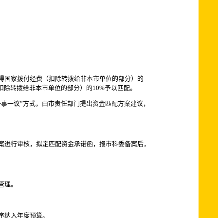
得国家拨付经费（扣除转拨给非本市单位的部分）的
扣除转拨给非本市单位的部分）的10%予以匹配。
事一议”方式，由市责任部门提出资金匹配方案建议，
案进行审核，拟定匹配资金承诺函，报市科委备案后，
管理。
序纳入年度预算。