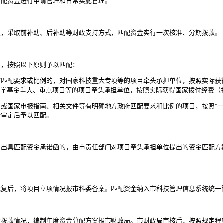
配资金进行申请管理和日常实施管理。
采取前补助、后补助等财政支持方式，匹配资金实行一次核准、分期拨款。
，按照以下原则予以匹配：
配要求或比例的，对国家科技重大专项等的项目牵头承担单位，按照实际获
科学基金重大、重点项目等的项目牵头承担单位，按照实际获得国家拨付经费（
国家申报指南、相关文件等有明确地方政府匹配要求和比例的项目，按照“一
府审定后予以匹配。
具匹配资金承诺函的，由市责任部门对项目牵头承担单位提出的资金匹配方
后，将项目立项情况报市科委备案。匹配资金纳入市科技管理信息系统统一
款情况，编制年度资金分配方案报市财政局。市财政局审核后，按照规定程