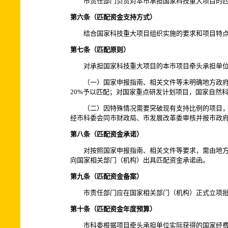
市责任部门负责对本市承担国家科技重大项目的匹
第六条（匹配资金支持方式）
结合国家科技重大项目组织实施的要求和项目特点，
第七条（匹配原则）
对承担国家科技重大项目的本市项目牵头承担单位
（一）国家申报指南、相关文件等未明确地方政府匹
20%予以匹配；对国家重点研发计划项目，国家自然
（二）因特殊情况需要突破现有支持比例的项目，或
经市科委会同市财政局、市发展改革委审核并报市政
第八条（匹配资金承诺）
对按照国家申报指南、相关文件等要求，需由地方出
向国家相关部门（机构）出具匹配资金承诺函。
第九条（匹配资金备案）
市责任部门应在国家相关部门（机构）正式立项批复
第十条（匹配资金年度预算）
市科委根据项目牵头承担单位实际获得的国家经费拨