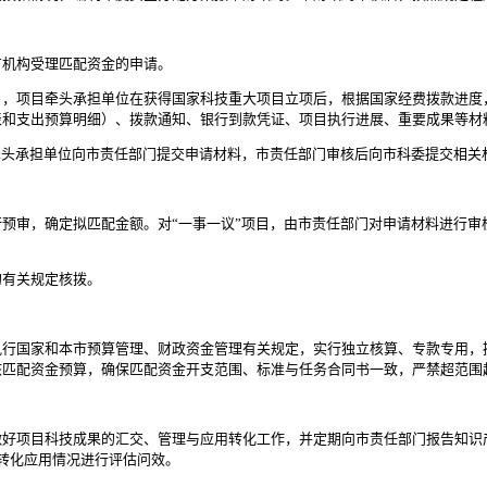
机构受理匹配资金的申请。
项目牵头承担单位在获得国家科技重大项目立项后，根据国家经费拨款进度
表和支出预算明细）、拨款通知、银行到款凭证、项目执行进展、重要成果等材
头承担单位向市责任部门提交申请材料，市责任部门审核后向市科委提交相关
审，确定拟匹配金额。对“一事一议”项目，由市责任部门对申请材料进行审
。
有关规定核拨。
国家和本市预算管理、财政资金管理有关规定，实行独立核算、专款专用，
核匹配资金预算，确保匹配资金开支范围、标准与任务合同书一致，严禁超范围
项目科技成果的汇交、管理与应用转化工作，并定期向市责任部门报告知识
转化应用情况进行评估问效。