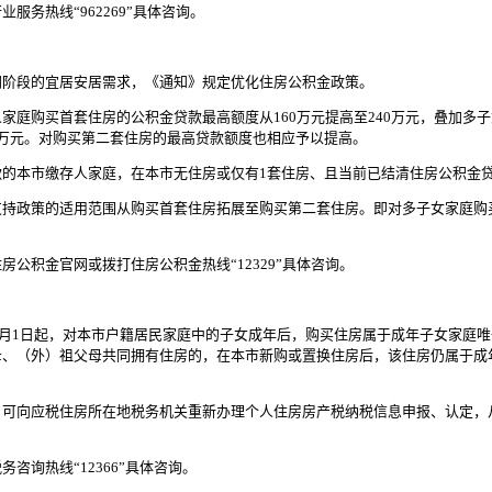
热线“962269”具体咨询。
阶段的宜居安居需求，《通知》规定优化住房公积金政策。
家庭购买首套住房的公积金贷款最高额度从160万元提高至240万元，叠加多
4万元。对购买第二套住房的最高贷款额度也相应予以提高。
款的本市缴存人家庭，在本市无住房或仅有1套住房、且当前已结清住房公积金
支持政策的适用范围从购买首套住房拓展至购买第二套住房。即对多子女家庭购
积金官网或拨打住房公积金热线“12329”具体咨询。
月1日起，对本市户籍居民家庭中的子女成年后，购买住房属于成年子女家庭
母、（外）祖父母共同拥有住房的，在本市新购或置换住房后，该住房仍属于成
向应税住房所在地税务机关重新办理个人住房房产税纳税信息申报、认定，
询热线“12366”具体咨询。