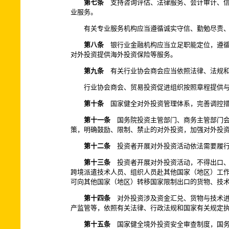
第七条
支持咨询评估、法律服务、会计审计、信
业服务。
有关专业服务机构应当遵循诚实守信、勤勉尽责
第八条
银行业金融机构应当立足职能定位，遵循
对外投资提供海外投资保险等服务。
第九条
有关行业协会商会应当依照法律、法规和
行业协会商会、贸易投资促进组织按照章程提供
第十条
国家健全对外投资管理体系，完善调控措
第十一条
国务院投资主管部门、商务主管部门会
策，明确鼓励、限制、禁止的对外投资，加强对外投
第十二条
投资者开展对外投资活动依法需要履行
第十三条
投资者开展对外投资活动，不得出口、
跨境派遣技术人员、组织人员赴其他国家（地区）工
可向其他国家（地区）转移国家限制出口的货物、技
第十四条
对外投资涉及资金汇兑、货物与技术进
产监管等，依照有关法律、行政法规和国家有关规定
第十五条
国家健全境外投资安全审查制度，国务