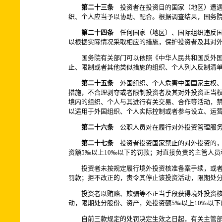
第二十三条
投资者在投资目的国家（地区）遭遇
织、个人应当予以协助、配合。根据调查结果，国务
第二十四条
任何国家（地区）、国际组织违反国
以根据实际情况采取相应的措施，保护投资者及其对
国务院有关部门可以依照《中华人民共和国反外
止、限制或者其他类似措施的组织、个人列入反制清
第二十五条
外国组织、个人危害中国国家主权、
措施，不合理剥夺或者限制投资者及其对外投资正当
境内的组织、个人与其进行有关交易、合作等活动，
以适用于外国组织、个人实际控制或者参与设立、运
第二十六条
公职人员对在履行对外投资管理服务
第二十七条
投资者投资国家禁止的对外投资的，
资额5‰以上10‰以下的罚款；对直接负责的主管人员
投资者未按规定履行境外投资核准备案手续，或者
罚款；拒不改正的，责令其停止该投资活动，限期处分
投资者以贿赂、欺骗等不正当手段获得境外投资核
动，限期处分股份、资产，处投资额5‰以上10‰以
自前三款规定的处罚决定生效之日起，有关主管部