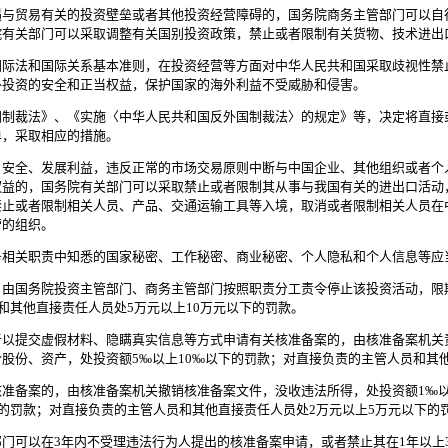
与贸易有关的投资壁垒或者其他投资经营障碍的，国务院商务主管部门可以自
院有关部门可以采取调整有关国别投资政策，禁止或者限制有关货物、技术进出
际法和国际关系基本准则，在投资经营等方面对中华人民共和国采取歧视性禁
外投资的安全和正当权益，保护国家的海外利益不受威胁和侵害。
国制裁法》、《实施〈中华人民共和国反外国制裁法〉的规定》等，决定将直接
单，采取相应的措施。
安全、发展利益，违反正常的市场交易原则中断与中国企业、其他组织或者个
权益的，国务院有关部门可以采取禁止或者限制其从事与我国有关的进出口活动
禁止或者限制相关人员、产品、交通运输工具等入境，取消或者限制相关人员在
营的组织。
相关职责中知悉的国家秘密、工作秘密、商业秘密、个人隐私和个人信息等应
由国务院投资主管部门、商务主管部门按照职责分工责令停止该投资活动，限
和其他直接责任人员处5万元以上10万元以下的罚款。
以提交虚假材料、隐瞒真实信息等方式申请有关核准备案的，由核准备案机关
股份、资产，处投资额5‰以上10‰以下的罚款；对直接负责的主管人员和其他
准备案的，由核准备案机关撤销核准备案文件，没收违法所得，处投资额1‰
下的罚款；对直接负责的主管人员和其他直接责任人员处2万元以上5万元以下的
门可以在3年内不受理违法行为人提出的核准备案申请，或者禁止其在1年以上