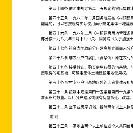
第四十四条 依照本规定第二十五规定的农民集体土
第四十五条 一九八二年二月国务院发布《村镇建房
翻建的，可以暂按现有实际使用面积确定集体土地建
第四十六条 一九八年二月《村镇建房用地管理条例
部分按一九八六年三月中共中央、国务院《关于加强
第四十七条 符合当地政府分户建房规定而尚未分户
第四十八条 非农业户口居民（含华侨）原在农村的
第四十九条 接受转让、购买房屋取得的宅基地，与
屋取得的宅基地，可确定集体土地建设用地使用权。
第五十条 农村专业户宅基地以外的非农业建设用地
第五十一条 按照本规定第四十五条至第四十九条的
准面积的数量。以后分户建房或现有房屋拆迁、改建
第五十二条 空闲或房屋坍塌、拆除两年以上未恢复
附 则
第五十三条 一宗地由两个以上单位或个人共同使用