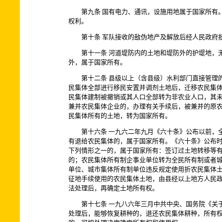
第九条 国有电力、通讯，设施用地属于国家所有。
权利。
第十条 军队接收的敌伪地产及解放后经人民政府批
第十一条 河道堤防内的土地和堤防外的护堤地，无
外，属于国家所有。
第十二条 县级以上（含县级）水利部门直接管理的
民集体全部进行移民安置并调剂土地后，迁移农民集
民集体建制被撤销或其人口全部转为非农业人口，其
兼并农民集体企业的，办理有关手续后，被兼并的原
民集体所有的土地，转为国家所有。
第十六条 一九六二年九月《六十条》公布以前，全
有退给农民集体的，属于国家所有。《六十条》公布时
下列情形之一的，属于国家所有：签订过土地转移等
的；农民集体所有制企事业单位转为全民所有制或者
单位、城市集体所有制单位违反规定使用折农民集体
征地手续使用的农民集体土地，由县经以上地方人民
法处理后，再确定土地所有权。
第十七条 一九八六年三月中共中央、国务院《关于
处理后，能够恢复耕种的，退还农民集体耕种，所有