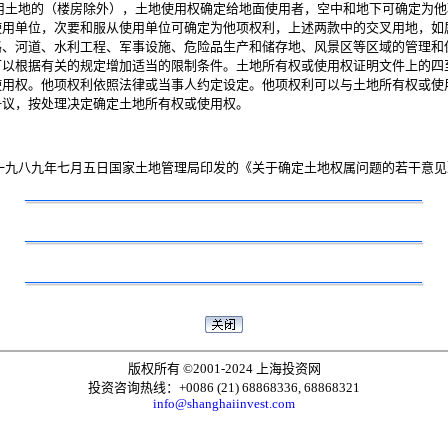
土地的（楼房除外），土地使用权确定给地面使用者，空中和地下可确定为他
使用单位，次要和服从使用单位可确定为他项权利，上述两款中的交叉用地，如
路、河道、水利工程、军事设施、危险品生产和储存地、风景区等区域的管理和
可以根据有关的规定增加适当的限制条件。土地所有权或使用权证明文件上的四
使用权。他项权利依照法律或当事人约定设定。他项权利可以与土地所有权或使
争议，按处理决定确定土地所有权或使用权。
九八九年七月五日国家土地管理局印发的《关于确定土地权属问题的若干意见
版权所有 ©2001-2024 上海投资网
投资咨询热线：+0086 (21) 68868336, 68868321
info@shanghaiinvest.com