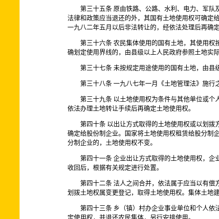
第三十五条 原由铁路、公路、水利、电力、军队及
法律和政策应当退还的外，其国有土地使用权可确定
一九八二年五月以后非法转让的，经依法处理后再确
第三十六条 农民集体使用的国有土地，其使用权按
确划定使用界线的，由县级以上人民政府参照土地实
第三十七条 未按规定用途使用的国有土地，由县级
第三十八条 一九八七年一月《土地管理法》施行之
第三十九条 以土地使用权为条件与其他单位或个人
依法办理土地转让手续后再确定土地使用权。
第四十条 以出让方式取得的土地使用权或以划拨方
确定给股份制企业。国家将土地使用权租赁给股分制
分制企业的，土地使用权不变。
第四十一条 企业出让方式取得的土地使用权，企业
收回后，根据有关规定进行处置。
第四十二条 法人之间合并，依法属于应当以有偿方
划拨土地权属变更登记，取得土地使用权。集体土地
第四十三条 乡（镇）村办企业事业单位和个人依法
定使用权，并退还农民集体，另行安排使用。