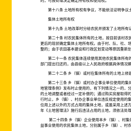
的，可按处理决定确定所有权和使用权。
第十八条 土地所有权有争议，不能依法证明争议土
集体土地所有权
第十九条 土地改革时分给农民并颁发了土地所有证
第二十条 村农民集体所有的土地，按目前该村农民
更后的现状确定集体土地所有权。由于村、队、社、
整的；由于农田基本建设和行政区划变动等原因重新
第二十一条 农民集体连续使用其他农民集体所有的
部门提出归还的，由县级以上人民政府根据具体情况
第二十二条 乡（镇）或村在集体所有的土地上修建
第二十三条 乡（镇）或村办企事业单位使用的集体
地管理条例》发布时止使用的，有下列情况之一的，
的土地调整或者经过一定补偿的；通过购买房屋取得
行时止，乡（镇）、村办企事业单位违反规定使用的
位用上述以外的方式占用的集体土地，或虽采用上述
年《土地管理法》施行后违法占用的土地，须依法处
第二十四条 乡（镇）企业使用本乡（镇）、村集体
益事业使用的农民集体土地，分别属于乡（镇）、村