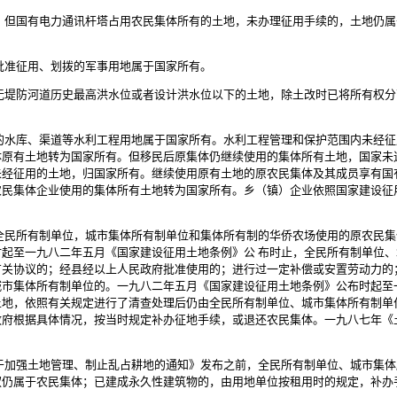
但国有电力通讯杆塔占用农民集体所有的土地，未办理征用手续的，土地仍属
准征用、划拨的军事用地属于国家所有。
堤防河道历史最高洪水位或者设计洪水位以下的土地，除土改时已将所有权分
水库、渠道等水利工程用地属于国家所有。水利工程管理和保护范围内未经征
体原有土地转为国家所有。但移民后原集体仍继续使用的集体所有土地，国家未
未经征用的土地，归国家所有。继续使用原有土地的原农民集体及其成员享有国
农民集体企业使用的集体所有土地转为国家所有。乡（镇）企业依照国家建设征
民所有制单位，城市集体所有制单位和集体所有制的华侨农场使用的原农民集
起至一九八二年五月《国家建设征用土地条例》公 布时止，全民所有制单位
有关协议的；经县经以上人民政府批准使用的；进行过一定补偿或安置劳动力的
城市集体所有制单位的。一九八二年五月《国家建设征用土地条例》公布时起至
土地，依照有关规定进行了清查处理后仍由全民所有制单位、城市集体所有制单
政府根据具体情况，按当时规定补办征地手续，或退还农民集体。一九八七年《
加强土地管理、制止乱占耕地的通知》发布之前，全民所有制单位、城市集体
权仍属于农民集体；已建成永久性建筑物的，由用地单位按租用时的规定，补办