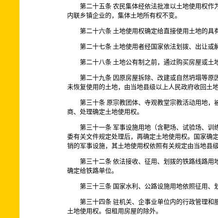
第二十五条 农民集体经依法批准以土地使用权作为
内联乡镇企业的，集体土地所有权不变。
第二十六条 土地使用权确定给直接使用土地的具有
第二十七条 土地使用者经国家依法划拨、出让或解
第二十八条 土地公有制之前，通过购买房屋或土地
第二十九条 因原房屋拆除、改建或自然坍塌等原因
未恢复使用的土地，由当地县级以上人民政府收回土
第三十条 原宗教团体、寺观教堂宗教活动用地，被
商、处理确定土地使用权。
第三十一条 军事设施用地（含靶场、试验场、训练
委有关文件规定处理后，再确定土地使用权。国家确
销的军事设施，其土地使用权依照有关规定由当地县
第三十二条 依法接收、征用、划拨的铁路线路用地
确定给铁路单位。
第三十三条 国家水利、公路设施用地依照征用、划
第三十四条 驻机关、企事业单位内的行政管理和服
土地使用权。但租用房屋的除外。