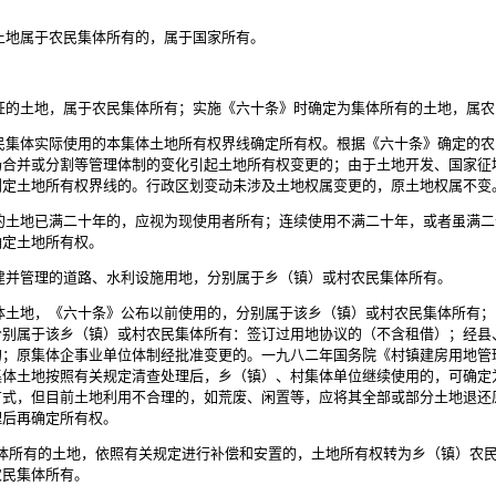
地属于农民集体所有的，属于国家所有。
的土地，属于农民集体所有；实施《六十条》时确定为集体所有的土地，属农
集体实际使用的本集体土地所有权界线确定所有权。根据《六十条》确定的农
场合并或分割等管理体制的变化引起土地所有权变更的；由于土地开发、国家征
划定土地所有权界线的。行政区划变动未涉及土地权属变更的，原土地权属不变
土地已满二十年的，应视为现使用者所有；连续使用不满二十年，或者虽满二
确定土地所有权。
并管理的道路、水利设施用地，分别属于乡（镇）或村农民集体所有。
土地，《六十条》公布以前使用的，分别属于该乡（镇）或村农民集体所有；
分别属于该乡（镇）或村农民集体所有：签订过用地协议的（不含租借）；经县
的；原集体企事业单位体制经批准变更的。一九八二年国务院《村镇建房用地管
集体土地按照有关规定清查处理后，乡（镇）、村集体单位继续使用的，可确定
方式，但目前土地利用不合理的，如荒废、闲置等，应将其全部或部分土地退还
理后再确定所有权。
所有的土地，依照有关规定进行补偿和安置的，土地所有权转为乡（镇）农民
农民集体所有。