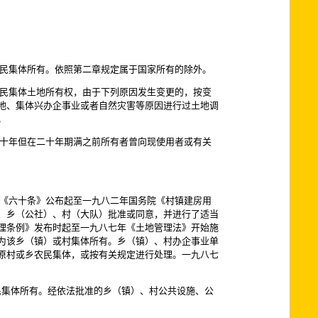
民集体所有。依照第二章规定属于国家所有的除外。
民集体土地所有权，由于下列原因发生变更的，按变
地、集体兴办企事业或者自然灾害等原因进行过土地调
。
十年但在二十年期满之前所有者曾向现使用者或有关
《六十条》公布起至一九八二年国务院《村镇建房用
、乡（公社）、村（大队）批准或同意，并进行了适当
理条例》发布时起至一九八七年《土地管理法》开始施
为该乡（镇）或村集体所有。乡（镇）、村办企事业单
原村或乡农民集体，或按有关规定进行处理。一九八七
集体所有。经依法批准的乡（镇）、村公共设施、公