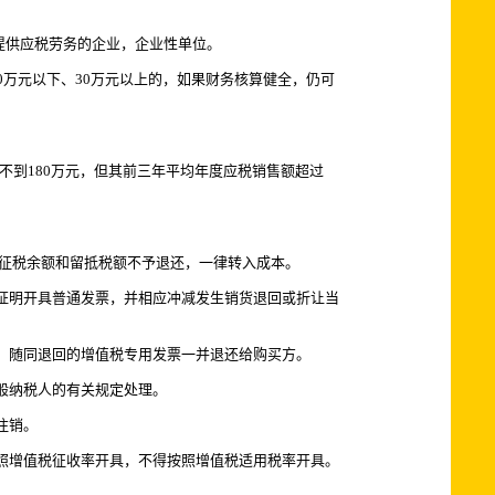
提供应税劳务的企业，企业性单位。
万元以下、30万元以上的，如果财务核算健全，仍可
不到180万元，但其前三年平均年度应税销售额超过
已征税余额和留抵税额不予退还，一律转入成本。
证明开具普通发票，并相应冲减发生销货退回或折让当
，随同退回的增值税专用发票一并退还给购买方。
般纳税人的有关规定处理。
注销。
照增值税征收率开具，不得按照增值税适用税率开具。