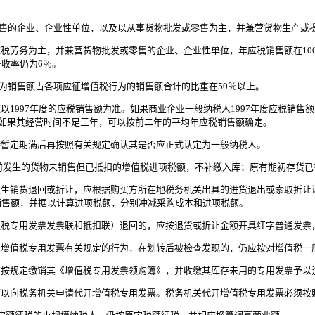
零售的企业、企业性单位，以及以从事货物批发或零售为主，并兼营货物生产或
劳务为主，并兼营货物批发或零售的企业、企业性单位，年应税销售额在100
收率仍为6％。
为销售额占各项应征增值税行为的销售额合计的比重在50％以上。
997年度的应税销售额为准。如果商业企业一般纳税人1997年度应税销售额
；如果其经营时间不足三年，可以按前二年的平均年应税销售额确定。
暂定期满后再按照有关规定确认其是否应正式认定为一般纳税人。
以前发生的货物未销售但已抵扣的增值税进项税额，不补缴入库；原有期初存货
生销货退回或折让，应根据购买方所在地税务机关出具的进货退出或索取折让
销售额，并据以计算进项税额，分别冲减采购成本和进项税额。
税专用发票发票联和抵扣联）退回的，应按退货或折让金额开具红字普通发票
增值税专用发票有关规定的行为，在划转后被检查发现的，仍应按对增值税一
按规定缴销其《增值税专用发票领购簿》，并收缴其库存未用的专用发票予以
以向税务机关申请代开增值税专用发票。税务机关代开增值税专用发票必须按