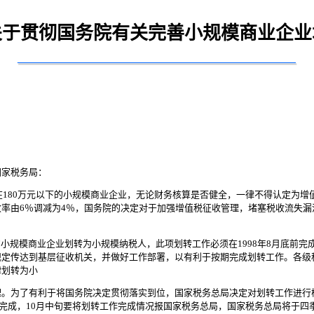
关于贯彻国务院有关完善小规模商业企业
国家税务局：
额在180万元以下的小规模商业企业，无论财务核算是否健全，一律不得认定为
率由6％调减为4％，国务院的决定对于加强增值税征收管理，堵塞税收流失
规模商业企业划转为小规模纳税人，此项划转工作必须在1998年8月底前完
规定传达到基层征收机关，并做好工作部署，以有利于按期完成划转工作。各级
律划转为小
理。为了有利于将国务院决定贯彻落实到位，国家税务总局决定对划转工作进行
底前完成，10月中旬要将划转工作完成情况报国家税务总局，国家税务总局将于