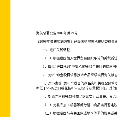
海关总署公告2007年第79号
《2008年关税实施方案》已经国务院关税税则委员会
一、进口关税调整
（一）根据我国加入世界贸易组织承诺的关税减让
1．降低“进口税则”中聚乙烯等45个税目的最惠国
2．对9个非全税目信息技术产品继续实行海关核查管
3．对小麦等8类45个税目的商品实行关税配额管理
率低于5%的进口棉花按0.57元/公斤从量税计征。其
4．对感光材料等55种商品继续实行从量税、复合
（二）对乳品加工机器等部分进口商品实行暂定税
（三）根据我国与有关国家或地区签署的贸易或关