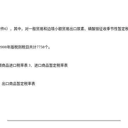
），其中，对一般贸易和边境小额贸易出口尿素、磷酸铵征收季节性暂定税率，
8年版税则税目共计7758个。
商品进口税率表 3．进口商品暂定税率表
．出口商品暂定税率表