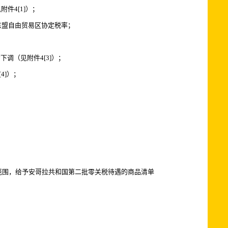
件4[1]）；
盟自由贸易区协定税率；
调（见附件4[3]）；
4]）；
范围，给予安哥拉共和国第二批零关税待遇的商品清单