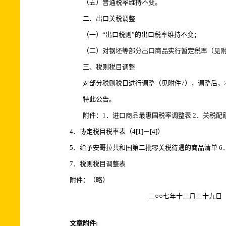
（五）普通税率维持不变。
二、出口关税调整
（一）“出口税则”的出口税率维持不变；
（二）对钢坯等部分出口商品实行暂定税率（见附件6
三、税则税目调整
对部分税则税目进行调整（见附件7），调整后，200
特此公告。
附件：1．进口商品最惠国税率调整表 2．关税配额
4．协定税目税率表（4[1]－[4]）
5．给予安哥拉共和国第二批零关税待遇的商品清单 6
7．税则税目调整表
附件：（略）
二○○七年十二月二十九日
文章附件: