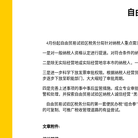
自
4月份起自由贸易试验区税务分局针对纳税人重点需求
一是对一般纳税人资格认定进行提速。对符合条件的纳
二是除无实际经营地或实际经营地非本市的纳税人，一
三是进一步科学下放发票审批权限。根据纳税人经营
步逐步下放至职能部门，大大缩短了审批周期。
四是完善上述事项的事中事后监管措施。成立专业审批
警和处理，并探索自由贸易试验区纳税人诚信经营 “黑
自由贸易试验区税务分局的第一套便民办税“组合拳”
的可复制、可推广税收管理道路的有益尝试。
文章附件: