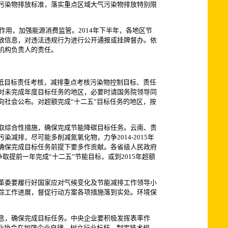
污染物排放标准，落实重点区域大气污染物排放特别限
用，加强能源消费监管。2014年下半年，各地区节
放信息，对违法违规行为进行公开通报或挂牌督办。依
机构负责人的责任。
低目标责任考核，减排重点考核污染物控制目标、责任
对未完成年度目标任务的地区，必要时请国务院领导同
社会公布。对超额完成“十二五”目标任务的地区，按
取综合性措施，确保完成节能降碳目标任务。云南、贵
排，尽可能多削减氮氧化物，力争2014-2015年
在确保完成目标任务前提下要多作贡献。各省级人民政府
提前一年完成“十二五”节能目标，或到2015年超额
革委要履行好国家应对气候变化及节能减排工作领导小
踪工作进展，督促行动方案各项措施落到实处。环境保
息，确保完成目标任务。中央企业要积极发挥表率作
业协会在加强企业自律、树立行业标杆、制定技术规