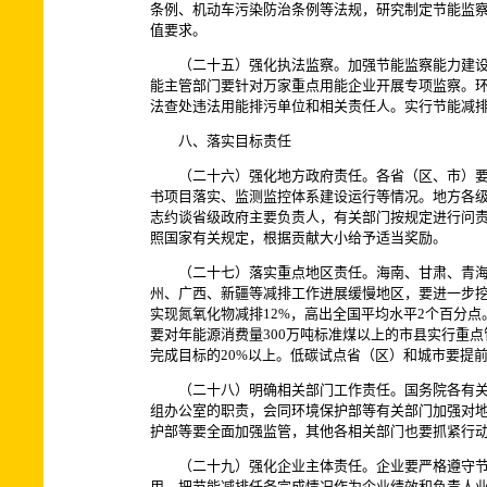
条例、机动车污染防治条例等法规，研究制定节能监
值要求。
（二十五）强化执法监察。加强节能监察能力建设，到
能主管部门要针对万家重点用能企业开展专项监察。
法查处违法用能排污单位和相关责任人。实行节能减
八、落实目标责任
（二十六）强化地方政府责任。各省（区、市）要严
书项目落实、监测监控体系建设运行等情况。地方各
志约谈省级政府主要负责人，有关部门按规定进行问责
照国家有关规定，根据贡献大小给予适当奖励。
（二十七）落实重点地区责任。海南、甘肃、青海、
州、广西、新疆等减排工作进展缓慢地区，要进一步挖掘
实现氮氧化物减排12%，高出全国平均水平2个百分
要对年能源消费量300万吨标准煤以上的市县实行重点
完成目标的20%以上。低碳试点省（区）和城市要提前
（二十八）明确相关部门工作责任。国务院各有关部
组办公室的职责，会同环境保护部等有关部门加强对
护部等要全面加强监管，其他各相关部门也要抓紧行
（二十九）强化企业主体责任。企业要严格遵守节能
用，把节能减排任务完成情况作为企业绩效和负责人业