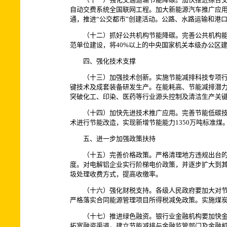
自动交费系统全国联网工程。加大新能源汽车推广应
通，推进“公交都市”创建活动。公路、水路运输和港口形
（十二）抓好公共机构节能降碳。完善公共机构能源
范单位建设，将40%以上的中央国家机关本级办公区建成
四、强化技术支撑
（十三）加强技术创新。实施节能减排科技专项行动
键技术及成套装备研发生产。在能耗高、节能减排潜
突破化工、印染、医药等行业源头控制及清洁生产关
（十四）加快先进技术推广应用。完善节能低碳技术
术进行节能改造，实现新增节能能力1350万吨标准
五、进一步加强政策扶持
（十五）完善价格政策。严格清理地方违规出台的高
度。对电解铝企业实行阶梯电价政策，并逐步扩大到
圾处理收费方式，提高收缴率。
（十六）强化财税支持。各级人民政府要加大对节能
严格落实合同能源管理项目所得税减免政策。实施煤
（十七）推进绿色融资。银行业金融机构要加快金融
拓宽融资渠道。建立节能减排与金融监管部门及金融