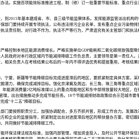
察办法。实施百项能效标准推进工程，制（修）订一批重要节能标准、重点行业
2015年基本建成省、市、县三级节能监察体系。发挥能源监管派出机构的作
环保部门要持续开展专项执法，公布违法排污企业名单，发布重点企业污染物排
排执法责任制，对行政不作为、执法不严等行为，严肃追究有关主管部门和执法
格控制本地区能源消费增长。严格实施单位GDP能耗和二氧化碳排放强度降
级人民政府对本行政区域内节能减排降碳工作负总责，主要领导是第一责任人。
，相关负责人在考核结果公布后的一年内不得评选优秀和提拔重用，考核结果向
宁夏、新疆等节能降碳目标完成进度滞后的地区，要抓紧制定具体方案，采
潜力，确保完成减排目标。强化京津冀及周边、长三角、珠三角等重点区域污染减
点。年能源消费量2亿吨标准煤以上的重点用能地区和东中部排放量较大地区，
管理，出台措施推动多完成节能任务。18个节能减排财政政策综合示范城市要争取
完成“十二五”降碳目标。
门要按照职责分工，加强协调配合，多方齐抓共管，形成工作合力。发展改
地方和企业的监督指导，抓紧制定出台对进度滞后地区的帮扶督办方案，密切跟
动，共同做好节能减排降碳工作。
环保法律法规及标准，加强内部管理，增加资金投入，及时公开节能环保信
绩考核的重要内容。国有企业要力争提前完成“十二五”节能目标。充分发挥行