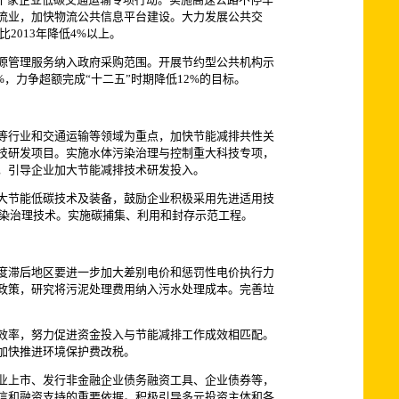
流业，加快物流公共信息平台建设。大力发展公共交
2013年降低4%以上。
源管理服务纳入政府采购范围。开展节约型公共机构示
%，力争超额完成“十二五”时期降低12%的目标。
等行业和交通运输等领域为重点，加快节能减排共性关
技研发项目。实施水体污染治理与控制重大科技专项，
，引导企业加大节能减排技术研发投入。
大节能低碳技术及装备，鼓励企业积极采用先进适用技
污染治理技术。实施碳捕集、利用和封存示范工程。
度滞后地区要进一步加大差别电价和惩罚性电价执行力
政策，研究将污泥处理费用纳入污水处理成本。完善垃
效率，努力促进资金投入与节能减排工作成效相匹配。
加快推进环境保护费改税。
业上市、发行非金融企业债务融资工具、企业债券等，
信和融资支持的重要依据。积极引导多元投资主体和各