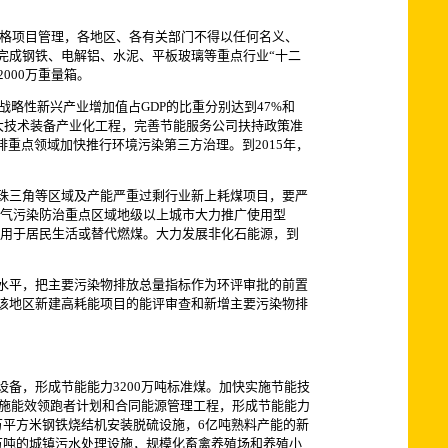
严格项目管理，各地区、各有关部门不得以任何名义、
完成钢铁、电解铝、水泥、平板玻璃等重点行业“十二
000万重量箱。
略性新兴产业增加值占GDP的比重分别达到47%和
重大技术装备产业化工程，完善节能服务公司扶持政策准
重点领域加快推行环境污染第三方治理。到2015年，
珠三角等区域及产能严重过剩行业新上耗煤项目，要严
在大气污染防治重点区域地级以上城市大力推广使用型
先用于居民生活或替代燃煤。大力发展非化石能源，到
水平，把主要污染物排放总量指标作为环评审批的前置
该地区新建高耗能项目的能评审查和新增主要污染物排
，形成节能能力3200万吨标准煤。加快实施节能技
实施能效领跑者计划和合同能源管理工程，形成节能能力
4万平方米钢铁烧结机安装脱硫设施，6亿吨熟料产能的新
00万吨的城镇污水处理设施，规模化畜禽养殖场和养殖小