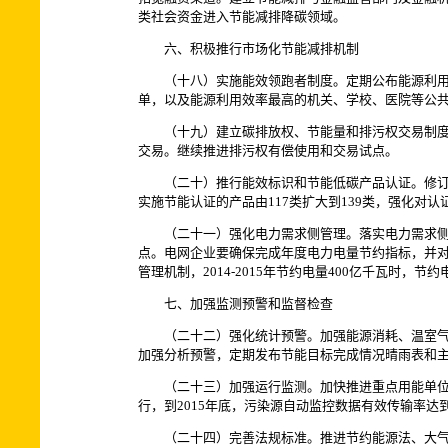
类社会资金进入节能减排降碳领域。
六、积极推行市场化节能减排机制
（十八）实施能效领跑者制度。定期公布能源利用效
单，以及能源利用效率最高的机关、学校、医院等公
（十九）建立碳排放权、节能量和排污权交易制度。
交易。继续推进排污权有偿使用和交易试点。
（二十）推行能效标识和节能低碳产品认证。修订能
实施节能认证的产品由117类扩大到139类，强化对
（二十一）强化电力需求侧管理。落实电力需求侧管
点。电网企业要确保完成年度电力电量节约指标，并
管理机制，2014-2015年节约电量400亿千瓦时，节约
七、加强监测预警和监督检查
（二十二）强化统计预警。加强能源消耗、温室气体
加强分析预警，定期发布节能目标完成情况晴雨表和
（二十三）加强运行监测。加快推进重点用能单位能耗
行，到2015年底，污染源自动监控数据有效传输率达
（二十四）完善法规标准。推进节约能源法、大气污