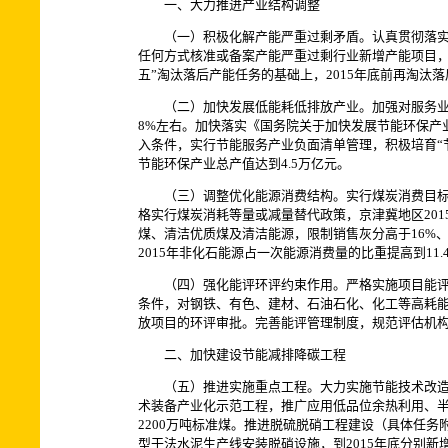
一、大力推进产业结构调整
（一）积极化解产能严重过剩矛盾。认真贯彻落实《国
任何方式核准或备案产能严重过剩行业新增产能项目，
五”淘汰落后产能任务的基础上，2015年底前再淘汰落后
（二）加快发展低能耗低排放产业。加强对服务业和战
8%左右。加快落实《国务院关于加快发展节能环保产
入条件，实行节能服务产业负面清单管理，积极培育“
节能环保产业总产值达到4.5万亿元。
（三）调整优化能源消费结构。实行煤炭消费目标责
格实行煤炭消耗等量或减量替代政策，京津冀地区20
煤、清洁优质煤及清洁能源，限制销售灰分高于16%
2015年非化石能源占一次能源消费量的比重提高到11.
（四）强化能评环评约束作用。严格实施项目能评和
条件，对钢铁、有色、建材、石油石化、化工等高耗
放项目的环评审批。完善能评管理制度，规范评估机
二、加快建设节能减排降碳工程
（五）推进实施重点工程。大力实施节能技术改造工
术装备产业化示范工程，推广应用低品位余热利用、半
2200万吨标准煤。推进脱硫脱硝工程建设（具体任务
型干法水泥生产线安装脱硝设施，到2015年底分别新