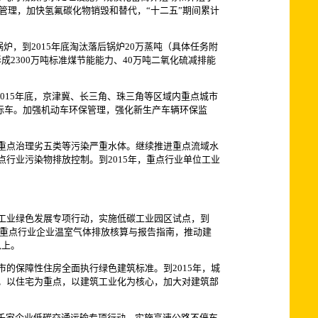
的管理，加快氢氟碳化物销毁和替代，“十二五”期间累计
，到2015年底淘汰落后锅炉20万蒸吨（具体任务附
2300万吨标准煤节能能力、40万吨二氧化硫减排能
015年底，京津冀、长三角、珠三角等区域内重点城市
黄标车。加强机动车环保管理，强化新生产车辆环保监
重点治理劣五类等污染严重水体。继续推进重点流域水
行业污染物排放控制。到2015年，重点行业单位工业
工业绿色发展专项行动，实施低碳工业园区试点，到
制定重点行业企业温室气体排放核算与报告指南，推动建
以上。
保障性住房全面执行绿色建筑标准。到2015年，城
米。以住宅为重点，以建筑工业化为核心，加大对建筑部
千家企业低碳交通运输专项行动。实施高速公路不停车