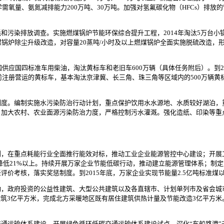
学需氧量、氨氮减排能力200万吨、30万吨。加强对氢氟碳化物（HFCs）排放
染排放调查。实施燃煤锅炉节能环保综合提升工程，2014年淘汰5万台小锅炉
锅炉除尘升级改造，对容量20蒸吨/小时及以上燃煤锅炉全面实施脱硫改造，形成
供应国四标准车用柴油，淘汰黄标车和老旧车600万辆（具体任务附后）。到2
年前注册营运的黄标车，基本淘汰京津冀、长三角、珠三角等区域内的500万辆
。编制实施水污染防治行动计划，重点保护饮用水水源地、水质较好湖泊，
加大农村、农业面源污染防治力度，严格控制污水灌溉。强化造纸、印染等重点
在重点耗能行业全面推行能效对标，推动工业企业能源管控中心建设；开展
0年降低21%以上。持续开展万家企业节能低碳行动，推动建立能源管理体系；
价考核，落实奖惩制度。到2015年底，万家企业实现节能量2.5亿吨标准煤
政府投资的公益性建筑、大型公共建筑以及各直辖市、计划单列市及省会城市的
建筑3亿平方米，完成北方采暖地区既有居住建筑供热计量及节能改造3亿平方
运输体系建设，开展绿色循环低碳交通运输体系建设试点，深化“车船路港”