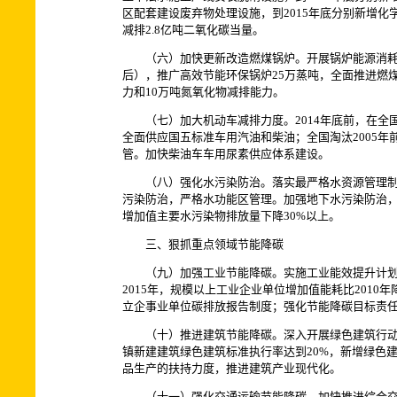
区配套建设废弃物处理设施，到2015年底分别新增化
减排2.8亿吨二氧化碳当量。
（六）加快更新改造燃煤锅炉。开展锅炉能源消耗和污
后），推广高效节能环保锅炉25万蒸吨，全面推进燃煤
力和10万吨氮氧化物减排能力。
（七）加大机动车减排力度。2014年底前，在全国
全面供应国五标准车用汽油和柴油；全国淘汰2005
管。加快柴油车车用尿素供应体系建设。
（八）强化水污染防治。落实最严格水资源管理制度
污染防治，严格水功能区管理。加强地下水污染防治，
增加值主要水污染物排放量下降30%以上。
三、狠抓重点领域节能降碳
（九）加强工业节能降碳。实施工业能效提升计划，
2015年，规模以上工业企业单位增加值能耗比201
立企事业单位碳排放报告制度；强化节能降碳目标责任评
（十）推进建筑节能降碳。深入开展绿色建筑行动，
镇新建建筑绿色建筑标准执行率达到20%，新增绿色
品生产的扶持力度，推进建筑产业现代化。
（十一）强化交通运输节能降碳。加快推进综合交通