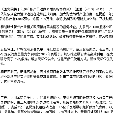
务院关于化解产能严重过剩矛盾的指导意见》（国发〔2013〕41号），
依法依规全面清理违规在建和建成项目。加大淘汰落后产能力度，在提前一年
炼铁产能1500万吨、炼钢1500万吨、水泥(熟料及粉磨能力)1亿吨、平板玻璃2
略性新兴产业相关政策措施落实情况的督促检查，力争到2015年服务业和战
业的意见》（国发〔2013〕30号），组织实施一批节能环保和资源循环利用
节能医生”、节能量审核、节能低碳认证、碳排放核查等第三方机构，在污染减排
任管理，严控煤炭消费总量，降低煤炭消费比重。京津冀及周边、长三角、
15年煤炭消费总量力争实现比2012年负增长。加快推进煤炭清洁高效利用，
、硫分高于1%的散煤。增加天然气供应，优化天然气使用方式，新增天然气优
4%。
环评制度，新建高耗能、高排放项目能效水平和排污强度必须达到国内先进
能行业新增产能实行能耗等量或减量置换。对未完成节能减排目标的地区，暂停
构，优化审查流程。
程，运用余热余压利用、能量系统优化、电机系统节能等成熟技术改造工程设备
导体照明、稀土永磁电机等先进技术装备，形成节能能力1100万吨标准煤。
附后），完成3亿千瓦燃煤机组脱硝改造，2.5亿千瓦燃煤机组拆除烟气旁路，
增二氧化硫、氮氧化物减排能力230万吨、260万吨以上。新建日处理能力16