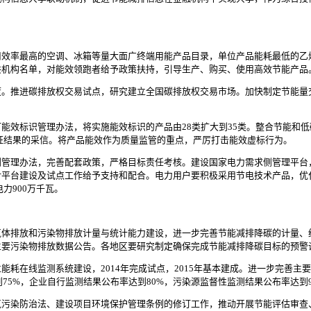
率最高的空调、冰箱等量大面广终端用能产品目录，单位产品能耗最低的乙
共机构名单，对能效领跑者给予政策扶持，引导生产、购买、使用高效节能产品
推进碳排放权交易试点，研究建立全国碳排放权交易市场。加快制定节能量
效标识管理办法，将实施能效标识的产品由28类扩大到35类。整合节能和低
认证结果的采信。将产品能效作为质量监管的重点，严厉打击能效虚标行为。
理办法，完善配套政策，严格目标责任考核。建设国家电力需求侧管理平台
对平台建设及试点工作给予支持和配合。电力用户要积极采用节电技术产品，优
电力900万千瓦。
排放和污染物排放计量与统计能力建设，进一步完善节能减排降碳的计量、
主要污染物排放数据公告。各地区要研究制定确保完成节能减排降碳目标的预警
在线监测系统建设，2014年完成试点，2015年基本建成。进一步完善主
到75%，企业自行监测结果公布率达到80%，污染源监督性监测结果公布率达到9
染防治法、建设项目环境保护管理条例的修订工作，推动开展节能评估审查