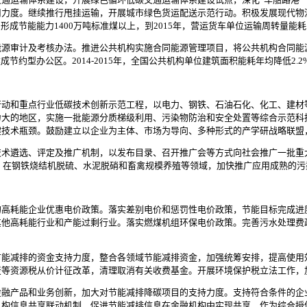
用力度。继续推行甩挂运输，开展城市绿色货运配送示范行动。积极发展现代物
成节能能力1400万吨标准煤以上，到2015年，营运货车单位运输周转量能耗比
审计及考核办法。推进公共机构实施合同能源管理项目，将公共机构合同能
节约型办公区。2014-2015年，全国公共机构单位建筑面积能耗年均降低2.2
和重点行业低碳技术创新示范工程，以电力、钢铁、石油石化、化工、建材
力大的地区，实施一批能源分质梯级利用、污染物防治和安全处置等综合示范科
键技术瓶颈。鼓励建立以企业为主体、市场为导向、多种形式的产学研战略联盟
遴选、评定及推广机制，以发布目录、召开推广会等方式向社会推广一批重
煤。在钢铁烧结机脱硫、水泥脱硝和畜禽规模养殖等领域，加快推广应用成熟的
耗能企业优惠电价政策。落实差别电价和惩罚性电价政策，节能目标完成进
其他高耗能行业和产能过剩行业。落实燃煤机组环保电价政策。完善污水处理费
减排的资金支持力度，整合各领域节能减排资金，加强统筹安排，提高使用
炭等资源税从价计征改革，清理取消有关收费基金。开展环境保护税立法工作，
产品和业务创新，加大对节能减排降碳项目的支持力度。支持符合条件的企
机构信息共享联动机制，促进节能减排信息在金融机构中实现共享，作为综合授