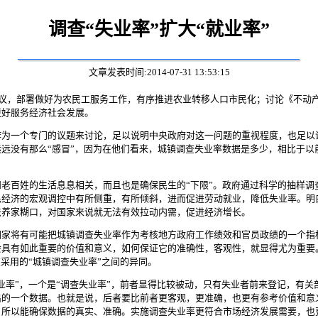
调查“失业率”扩大“就业率”
文章发表时间:2014-07-31 13:53:15
议，部署做好为农民工服务工作，有序推进农业转移人口市民化；讨论《不动
更好服务经济社会发展。
一个专门的议题来讨论，足以说明中央政府对这一问题的重视程度，也足以
远没有那么“感冒”，因为在他们看来，城镇调查失业率数据是多少，相比于以
百姓的生活息息相关，而且也是确保民生的“下限”。政府通过科学的抽样调
民经济的宏观调控中有所侧重，有所倾斜，进而促进劳动就业，降低失业率。明
法养家糊口，对国家来说就无法有效拉动内需，促进经济增长。
将有可能把城镇调查失业率作为考核地方政府工作绩效和官员政绩的一个指
会具有如此重要的价值和意义，如何保证它的准确性，客观性，就显得尤为重要
采用的“城镇调查失业率”之间的异同。
率”，一个是“调查失业率”，前者显得比较被动，只有失业者前来登记，有关
出的一个数据。也就是说，后者要比前者更客观，更准确，也更有参考价值和意
，所以能确保数据的真实、准确。实施调查失业率更符合市场经济发展需要，也