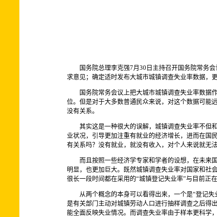
国务院总理李克强7月30日主持召开国务院常务会
求意见；确定适时发布大城市城镇调查失业率数据，
国务院常务会议上把大城市城镇调查失业率数据作为
位。但是对于大多数普通民众来说，对这个数据可能远
没有关系。
其实这是一种很大的误解，城镇调查失业率不但和老
业状况，引导更加注重有就业的经济增长，进而在国
有关系吗？没有就业，就没有收入，对个人来说就无
而且按照一些经济学专家和学者的设想，在未来国家
明显，也更加巨大。既然城镇调查失业率对国家和社
很长一段时间都在采用的“城镇登记失业率”与目前正在
从两个概念的本身可以看得出来，一个是“登记失业
是有关部门主动对城镇劳动人口进行抽样调查之后得
能全面反映失业情况。而调查失业率由于样本更科学