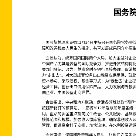
国务
国务院总理李克强12月24日主持召开国务院常务会
障和改善残疾人民生的措施，共享发展成果同奔小康
会议认为，统筹国内国际两个大局，加大金融对企业
中国产品尤其是装备的国际竞争力，推进外贸结构优化
关部门登记，改为汇兑资金时在银行直接办理。取消
力“走出去”。对大型成套设备出口融资应保尽保，鼓
资本参与，采取债权、基金等形式，为“走出去”企业
经营主体。创新出口信用保险产品，大力发展海外投
国企业、中国装备走向世界。
会议指出，中央和地方联动，盘活各领域财政“沉睡
按照新修订的预算法，一是将2012年及以前年度各
用。盘活的资金重点投向民生改善、公共服务、基础
核算范围和规模。加强收入缴库管理，确保非税收入
管理，促进资金科学安排，加快流转。在水利投资运
会议强调，保障和改善残疾人民生，让他们安居乐业