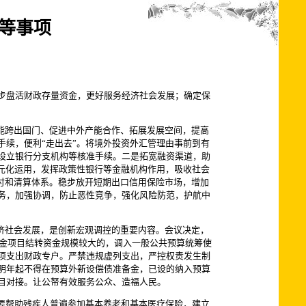
等事项
一步盘活财政存量资金，更好服务经济社会发展；确定保
能跨出国门、促进中外产能合作、拓展发展空间，提高
续，便利“走出去”。将境外投资外汇管理由事前到有
设立银行分支机构等核准手续。二是拓宽融资渠道，助
元化运用，发挥政策性银行等金融机构作用，吸收社会
支付和清算体系。稳步放开短期出口信用保险市场，增加
务，加强协调，防止恶性竞争，强化风险防范，护航中
济社会发展，是创新宏观调控的重要内容。会议决定，
基金项目结转资金规模较大的，调入一般公共预算统筹使
项支出财政专户。严禁违规虚列支出，严控权责发生制
明年起不得在预算外新设偿债准备金，已设的纳入预算
目对接。让公帑有效服务公众、造福人民。
要帮助残疾人普遍参加基本养老和基本医疗保险，建立