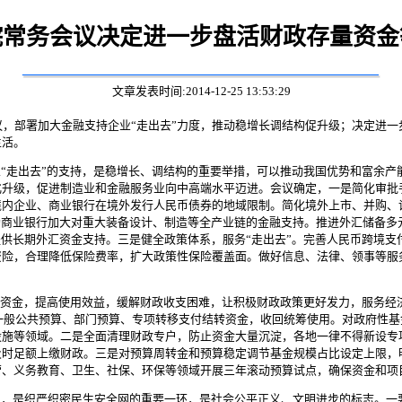
院常务会议决定进一步盘活财政存量资金
文章发表时间:2014-12-25 13:53:29
议，部署加大金融支持企业“走出去”力度，推动稳增长调结构促升级；决定进
生活。
“走出去”的支持，是稳增长、调结构的重要举措，可以推动我国优势和富余产
升级，促进制造业和金融服务业向中高端水平迈进。会议确定，一是简化审批手
境内企业、商业银行在境外发行人民币债券的地域限制。简化境外上市、并购、
励商业银行加大对重大装备设计、制造等全产业链的金融支持。推进外汇储备多
提供长期外汇资金支持。三是健全政策体系，服务“走出去”。完善人民币跨境
资险，合理降低保险费率，扩大政策性保险覆盖面。做好信息、法律、领事等服
”资金，提高使用效益，缓解财政收支困难，让积极财政政策更好发力，服务经
级一般公共预算、部门预算、专项转移支付结转资金，收回统筹使用。对政府性
设施等领域。二是全面清理财政专户，防止资金大量沉淀，各地一律不得新设专
及时足额上缴财政。三是对预算周转金和预算稳定调节基金规模占比设定上限，
营、义务教育、卫生、社保、环保等领域开展三年滚动预算试点，确保资金和项
，是织严织密民生安全网的重要一环，是社会公平正义、文明进步的标志。一