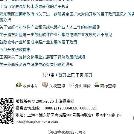
上海市促进高新技术成果转化的若干规定
浦东新区贯彻市政府《关于进一步服务全国扩大对内开放的若干政策意见》的
施办法
关于做好本市软件产业和集成电路产业人才工作的实施细则
关于浦东新区进一步鼓励软件产业和集成电路产业发展的若干意见
鼓励软件产业和集成电路产业发展的若干政策
西部开发税收优惠
国务院关于支持文化事业发展若干经济政策的通知
关于外商投资设立研发中心有关问题的通知
共31条
1
首页
上页 下页
尾页
收藏本站
关税查询
外汇牌价
商标查询
版权所有 © 2001-2026 上海投资网
投资咨询热线：+0086 (21) 68868336, 68868321
地址：上海市浦东新区商城路506号新梅联合广场B座27楼C座
info@shanghaiinvest.com
沪ICP备05008270号-1