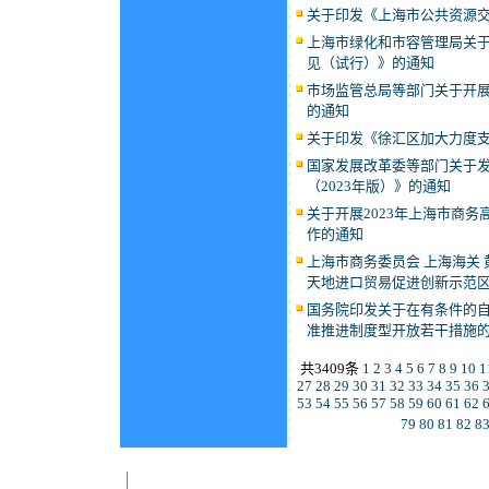
关于印发《上海市公共资源交
上海市绿化和市容管理局关
见（试行）》的通知
市场监管总局等部门关于开
的通知
关于印发《徐汇区加大力度
国家发展改革委等部门关于
（2023年版）》的通知
关于开展2023年上海市商
作的通知
上海市商务委员会 上海海关
天地进口贸易促进创新示范
国务院印发关于在有条件的
准推进制度型开放若干措施
共3409条
1
2
3
4
5
6
7
8
9
10
1
27
28
29
30
31
32
33
34
35
36
53
54
55
56
57
58
59
60
61
62
79
80
81
82
8