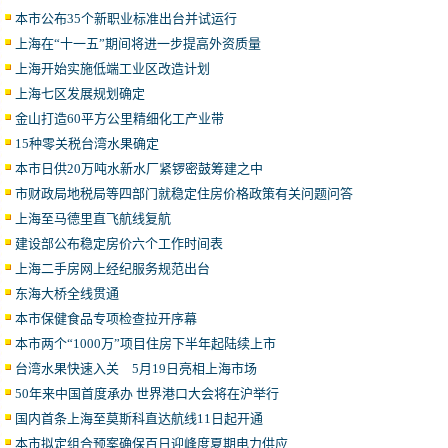
本市公布35个新职业标准出台并试运行
上海在“十一五”期间将进一步提高外资质量
上海开始实施低端工业区改造计划
上海七区发展规划确定
金山打造60平方公里精细化工产业带
15种零关税台湾水果确定
本市日供20万吨水新水厂紧锣密鼓筹建之中
市财政局地税局等四部门就稳定住房价格政策有关问题问答
上海至马德里直飞航线复航
建设部公布稳定房价六个工作时间表
上海二手房网上经纪服务规范出台
东海大桥全线贯通
本市保健食品专项检查拉开序幕
本市两个“1000万”项目住房下半年起陆续上市
台湾水果快速入关 5月19日亮相上海市场
50年来中国首度承办 世界港口大会将在沪举行
国内首条上海至莫斯科直达航线11日起开通
本市拟定组合预案确保百日迎峰度夏期电力供应