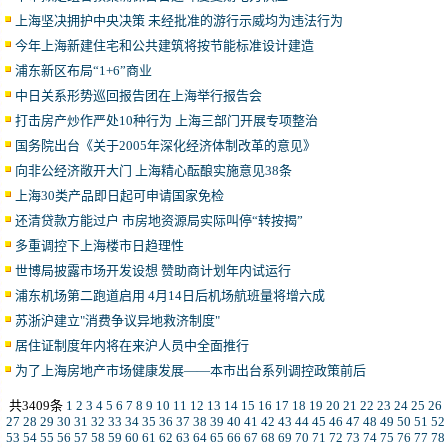
上海坚决拥护中央决策 未经批准的游行示威均为违法行为
今年上海新建住宅和公共建筑将按节能标准设计建造
浦东新区布局“1+6”商业
中日关系形势巡回报告团在上海举行报告会
打击房产炒作严处10种行为 上海三部门开展专项整治
国务院出台《关于2005年深化经济体制改革的意见》
向非公经济敞开大门 上海精心酝酿实施意见38条
上海30类产品即日起可申请国家免检
还清贷款方能过户 市房地资源局实际叫停“转按揭”
多重调控下上海楼市日趋理性
世博局披露市场开发设想 赞助商计划年内试运行
浦东机场第二跑道启用 4月14日后机场航班量将增六成
苏浙沪建立"消费争议异地救济制度"
居住证制度年内将在来沪人员中全面推行
为了上海房地产市场健康发展——本市出台系列调控政策前后
共3409条
1
2
3
4
5
6
7
8
9
10
11
12
13
14
15
16
17
18
19
20
21
22
23
24
25
26
27
28
29
30
31
32
33
34
35
36
37
38
39
40
41
42
43
44
45
46
47
48
49
50
51
52
53
54
55
56
57
58
59
60
61
62
63
64
65
66
67
68
69
70
71
72
73
74
75
76
77
78