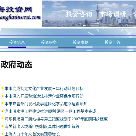
投资信息
投资服务
投资案例
投资问答
政府动态
本市完成制定文化产业发展三年行动计划目标
本市深入开展整治违法排污企业环保专项行动
本市陆管部门发出夏季危险化学品道路运输须知
洋山深水港工程建设推进顺利 港区一期工程基本完成
浦东机场第二航站楼与第三跑道规划于2007年底前同步建成
海关就出入境新申报制度具体问题做出解答
上海人口十年来首次实现零增长