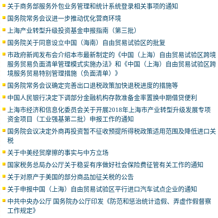
关于商务部服务外包业务管理和统计系统登录相关事项的通知
国务院常务会议进一步推动优化营商环境
上海产业转型升级投资基金申报指南（第三批）
国务院关于同意设立中国（海南）自由贸易试验区的批复
市政府新闻发布会介绍本市最新制定的《中国（上海）自由贸易试验区跨境
服务贸易负面清单管理模式实施办法》和《中国（上海）自由贸易试验区跨
境服务贸易特别管理措施（负面清单）》
国务院常务会议确定完善出口退税政策加快退税进度的措施等
中国人民银行决定下调部分金融机构存款准备金率置换中期借贷便利
上海市经济和信息化委员会关于开展2018年上海市产业转型升级发展专项
资金项目（工业强基第二批）申报工作的通知
国务院会议决定外商再投资暂不征收预提所得税政策适用范围及降低进口关
税
关于中美经贸摩擦的事实与中方立场
国家税务总局办公厅关于稳妥有序做好社会保险费征管有关工作的通知
关于对原产于美国的部分商品加征关税的公告
关于申报中国（上海）自由贸易试验区平行进口汽车试点企业的通知
中共中央办公厅 国务院办公厅印发《防范和惩治统计造假、弄虚作假督察
工作规定》