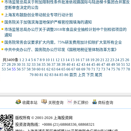
市场监管总局关于附加限制性条件批准依视路国际与陆逊梯卡集团合并案反
垄断审查决定的公告
上海发布鼓励创业带动就业专项行动计划
国务院关于加强滨海湿地保护严格管控围填海的通知
市场监管总局办公厅关于调整2018年食品安全抽检计划中个别检验项目的
通知
国务院常务会议要求扩大内需，75%研发费用加计扣除扩大至所有企业
中共中央办公厅、国务院办公厅印发《国税地税征管体制改革方案》
共3409条
1
2
3
4
5
6
7
8
9
10
11
12
13
14
15
16
17
18
19
20
21
22
23
24
25
26
27
28
29
30
31
32
33
34
35
36
37
38
39
40
41
42
43
44
45
46
47
48
49
50
51
52
53
54
55
56
57
58
59
60
61
62
63
64
65
66
67
68
69
70
71
72
73
74
75
76
77
78
79
80
81
82
83
84
85
86
首页
上页
下页
尾页
收藏本站
关税查询
外汇牌价
商标查询
版权所有 © 2001-2026 上海投资网
投资咨询热线：+0086 (21) 68868336, 68868321