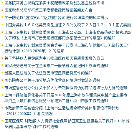
国务院常务会议确定落实个税配套政策及创投基金税负不增
国家税务总局举行第三季度税收政策解读新闻发布会
关于防范以“虚拟货币”“区块链”名义 进行非法集资的风险提示
中国对美约１６０亿美元商品加征２５％关税于２３日１２：０１正式实施
上海市卫生和计划生育委员会、上海市公安局、上海市食品药品监督管理局
关于印发《上海市打击无证行医部门办案配合工作的意见》的通知
上海市卫生和计划生育委员会等关于印发《上海市防范和打击无证行医三年
行动计划（2018-2020年）》的通知
关于坚持以人民健康为中心推动医疗服务高质量发展的意见
国家税务总局关于在全国推广一般纳税人登记网上办理的通知
最高人民法院关于依法妥善审理民间借贷案件的通知
国务院办公厅关于部分地方优化营商环境典型做法的通报
市场监管总局办公厅关于加大打击制售假冒伪劣商品违法行为力度的通知
上海市经济信息化委关于开展2018年度上海市软件和集成电路产业发展专
项资金（软件和信息服务业领域第二批）项目申报工作的通知
市政府新闻发布会介绍《上海市生活垃圾全程分类体系建设行动计划
（2018-2020年）》相关情况
国家医保局 财政部 人力资源社会保障部国家卫生健康委关于做好2018年城
乡居民基本医疗保险工作的通知