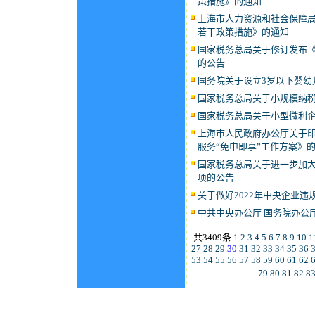
策措施》的通知
上海市人力资源和社会保障
若干政策措施》的通知
国家税务总局关于修订发布
的公告
国务院关于设立3岁以下婴幼
国家税务总局关于小规模纳
国家税务总局关于小型微利
上海市人民政府办公厅关于印
服务“免申即享”工作方案》
国家税务总局关于进一步加
项的公告
关于做好2022年中央企业
中共中央办公厅 国务院办公
共3409条
1
2
3
4
5
6
7
8
9
10
1
27
28
29
30
31
32
33
34
35
36
53
54
55
56
57
58
59
60
61
62
79
80
81
82
8