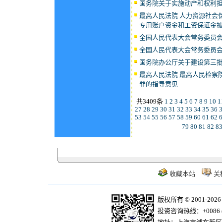
国务院关于实施动产和权利
最高人民法院 人力资源社会
专用账户资金和工资保证金
全国人民代表大会常务委员
全国人民代表大会常务委员
国务院办公厅关于建设第三
最高人民法院 最高人民检察
罪的指导意见
共3409条
1
2
3
4
5
6
7
8
9
10
1
27
28
29
30
31
32
33
34
35
36
53
54
55
56
57
58
59
60
61
62
79
80
81
82
8
收藏本站
关
版权所有 © 2001-20
投资咨询热线：+0086 (21)