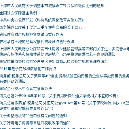
上海市人民政府关于调整本市城镇职工社会保险缴费比例的通知
全国社会保障基金条例
中共中央办公厅印发《科协系统深化改革实施方案》
国务院办公厅关于促进二手车便利交易的若干意见
农民住房财产权抵押贷款试点暂行办法
农村承包土地的经营权抵押贷款试点暂行办法
上海市人民政府办公厅转发市住房城乡建设管理委等四部门关于进一步完善本
住房市场体系和保障体系促进房地产市场平稳健康发展若干意见的通知
国家质量监督检验检疫总局《进出口商品检验鉴定机构管理办法》
2016年电子商务和信息化工作要点
商务部 税务总局关于天津等4个自由贸易试验区内资租赁企业从事融资租赁业
有关问题的通知
国家企业技术中心认定管理办法
海关总署公告2016年第19号（关于启用新快件通关系统相关事宜的公告）
海关总署 财政部 税务总局 外汇局公告2016年第18号（关于保税物流中心（B
设立申请和审批有关事项的公告）
关于调整进境物品进口税有关问题的通知
关于跨境电子商务零售进口税收政策的通知