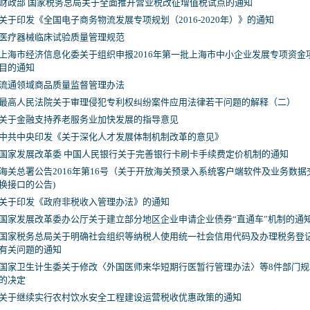
财政部 国家税务总局关于全面推开营业税改征增值税试点的通知
关于印发《全国电子商务物流发展专项规划（2016-2020年）》的通知
医疗器械临床试验质量管理规范
上海市经济信息化委关于组织申报2016年第一批上海市中小企业发展专项资金
目的通知
流通领域商品质量监督管理办法
最高人民法院关于审理侵犯专利权纠纷案件应用法律若干问题的解释（二）
关于金融支持养老服务业加快发展的指导意见
中共中央印发《关于深化人才发展体制机制改革的意见》
国家发展改革委 中国人民银行关于完善银行卡刷卡手续费定价机制的通知
海关总署公告2016年第16号（关于开放海关预录入系统客户端软件及业务数据
换接口的公告)
关于印发《政府非税收入管理办法》的通知
国家发展改革委办公厅关于建立部分地区企业申请企业债券“直通车”机制的通
国家税务总局关于明确社会组织等纳税人使用统一社会信用代码及办理税务登
有关问题的通知
国家卫生计生委关于修改〈外国医师来华短期行医暂行管理办法〉等8件部门规
的决定
关于继续实行农村饮水安全工程建设运营税收优惠政策的通知