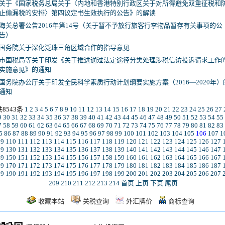
关于《国家税务总局关于〈内地和香港特别行政区关于对所得避免双重征税和
止偷漏税的安排〉第四议定书生效执行的公告》的解读
海关总署公告2016年第14号（关于暂不予放行旅客行李物品暂存有关事项的公
告）
国务院关于深化泛珠三角区域合作的指导意见
市国税局等关于印发《关于推进通过法定途径分类处理涉税信访投诉请求工作
实施意见》的通知
国务院办公厅关于印发全民科学素质行动计划纲要实施方案（2016—2020年）
通知
共8543条
1
2
3
4
5
6
7
8
9
10
11
12
13
14
15
16
17
18
19
20
21
22
23
24
25
26
27
9
30
31
32
33
34
35
36
37
38
39
40
41
42
43
44
45
46
47
48
49
50
51
52
53
54
55
7
58
59
60
61
62
63
64
65
66
67
68
69
70
71
72
73
74
75
76
77
78
79
80
81
82
83
5
86
87
88
89
90
91
92
93
94
95
96
97
98
99
100
101
102
103
104
105
106
107
1
09
110
111
112
113
114
115
116
117
118
119
120
121
122
123
124
125
126
127
29
130
131
132
133
134
135
136
137
138
139
140
141
142
143
144
145
146
147
49
150
151
152
153
154
155
156
157
158
159
160
161
162
163
164
165
166
167
69
170
171
172
173
174
175
176
177
178
179
180
181
182
183
184
185
186
187
89
190
191
192
193
194
195
196
197
198
199
200
201
202
203
204
205
206
207
209
210
211
212
213
214
首页
上页
下页
尾页
收藏本站
关税查询
外汇牌价
商标查询