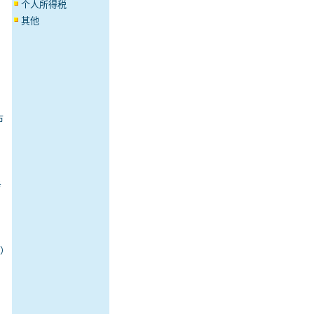
个人所得税
其他
市
务
型）