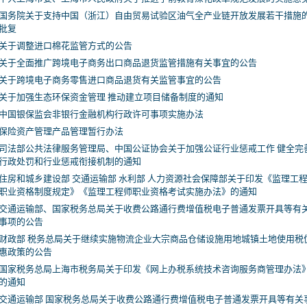
国务院关于支持中国（浙江）自由贸易试验区油气全产业链开放发展若干措施
批复
关于调整进口棉花监管方式的公告
关于全面推广跨境电子商务出口商品退货监管措施有关事宜的公告
关于跨境电子商务零售进口商品退货有关监管事宜的公告
关于加强生态环保资金管理 推动建立项目储备制度的通知
中国银保监会非银行金融机构行政许可事项实施办法
保险资产管理产品管理暂行办法
司法部公共法律服务管理局、中国公证协会关于加强公证行业惩戒工作 健全完
行政处罚和行业惩戒衔接机制的通知
住房和城乡建设部 交通运输部 水利部 人力资源社会保障部关于印发《监理工
职业资格制度规定》《监理工程师职业资格考试实施办法》的通知
交通运输部、国家税务总局关于收费公路通行费增值税电子普通发票开具等有
事项的公告
财政部 税务总局关于继续实施物流企业大宗商品仓储设施用地城镇土地使用税
惠政策的公告
国家税务总局上海市税务局关于印发《网上办税系统技术咨询服务商管理办法
的通知
交通运输部 国家税务总局关于收费公路通行费增值税电子普通发票开具等有关