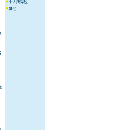
个人所得税
其他
施
格
作
见