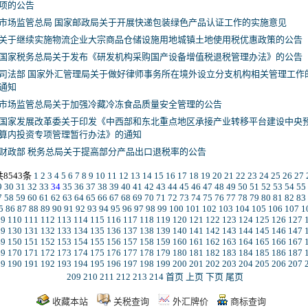
项的公告
市场监管总局 国家邮政局关于开展快递包装绿色产品认证工作的实施意见
关于继续实施物流企业大宗商品仓储设施用地城镇土地使用税优惠政策的公告
国家税务总局关于发布《研发机构采购国产设备增值税退税管理办法》的公告
司法部 国家外汇管理局关于做好律师事务所在境外设立分支机构相关管理工作
通知
市场监管总局关于加强冷藏冷冻食品质量安全管理的公告
国家发展改革委关于印发《中西部和东北重点地区承接产业转移平台建设中央
算内投资专项管理暂行办法》的通知
财政部 税务总局关于提高部分产品出口退税率的公告
共8543条
1
2
3
4
5
6
7
8
9
10
11
12
13
14
15
16
17
18
19
20
21
22
23
24
25
26
27
9
30
31
32
33
34
35
36
37
38
39
40
41
42
43
44
45
46
47
48
49
50
51
52
53
54
55
7
58
59
60
61
62
63
64
65
66
67
68
69
70
71
72
73
74
75
76
77
78
79
80
81
82
83
5
86
87
88
89
90
91
92
93
94
95
96
97
98
99
100
101
102
103
104
105
106
107
1
09
110
111
112
113
114
115
116
117
118
119
120
121
122
123
124
125
126
127
29
130
131
132
133
134
135
136
137
138
139
140
141
142
143
144
145
146
147
49
150
151
152
153
154
155
156
157
158
159
160
161
162
163
164
165
166
167
69
170
171
172
173
174
175
176
177
178
179
180
181
182
183
184
185
186
187
89
190
191
192
193
194
195
196
197
198
199
200
201
202
203
204
205
206
207
209
210
211
212
213
214
首页
上页
下页
尾页
收藏本站
关税查询
外汇牌价
商标查询