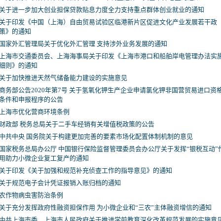
关于进一步加大创业担保贷款贴息力度全力支持重点群体创业就业的通知
关于印发《中国（上海）自由贸易试验区临港新片区促进文化产业发展若干政
策》的通知
国家外汇管理局关于优化外汇管理 支持涉外业务发展的通知
上海市交通委员会、上海海事局关于印发《上海市港口和船舶岸电管理办法实
细则》的通知
关于加快推进天然气储备能力建设的实施意见
商务部公告2020年第7号 关于氢氧化钾生产企业申请氯化钾非国营贸易进口资
条件和申报程序的公告
上海市优化营商环境条例
财政部 税务总局关于二手车经销有关增值税政策的公告
中共中央 国务院关于构建更加完善的要素市场化配置体制机制的意见
国家税务总局办公厅 中国银行保险监督管理委员会办公厅关于发挥“银税互动”
用助力小微企业复工复产的通知
关于印发《关于加强和规范补充侦查工作的指导意见》的通知
关于规范电子会计凭证报销入账归档的通知
农作物病虫害防治条例
关于充分发挥政府性融资担保作用 为小微企业和“三农”主体融资增信的通知
中共上海市委、上海市人民政府关于推进学前教育深化改革规范发展的实施意