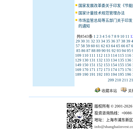
国家发展改革委关于印发《节能
国家计量技术规范管理办法
市场监管总局等五部门关于印发
的通知
共8543条
1
2
3
4
5
6
7
8
9
10
11
1
29
30
31
32
33
34
35
36
37
38
39
57
58
59
60
61
62
63
64
65
66
67
85
86
87
88
89
90
91
92
93
94
95
109
110
111
112
113
114
115
116
129
130
131
132
133
134
135
136
149
150
151
152
153
154
155
156
169
170
171
172
173
174
175
176
189
190
191
192
193
194
195
196
209
210
211
2
收藏本站
关
版权所有 © 2001-20
投资咨询热线：+0086 (21)
地址：上海市浦东新区商
info@shanghaiinvest.c