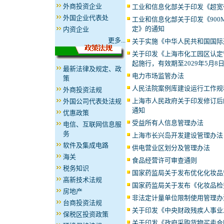
外商投资企业
工业和信息化部关于印发《超宽
外国企业代表处
工业和信息化部关于印发《900
定》的通知
内资企业
更多...
关于实施《中华人民共和国国际
关于印发《上海市化工园区认定管
起施行，有效期至2029年5月8
最新法律及规定、政
电力市场监管办法
策
人民法院案例库建设运行工作规
外商投资法规
上海市人民政府关于印发修订后
外国公司代表处法规
通知
优惠政策
受益所有人信息管理办法
电信、互联网信息服
务
上海市长兴岛开发建设管理办法
软件及集成电路
供电营业区划分及管理办法
海关
食品经营许可审查通则
税务知识
国家药监局关于发布优化化妆品
高新技术法规
国家药监局关于发布《化妆品检
房地产
非法定计量单位限制使用管理办
台商投资法规
关于印发《中央财政残疾人事业
保税区投资政策
关于印发《政府采购货物买卖合