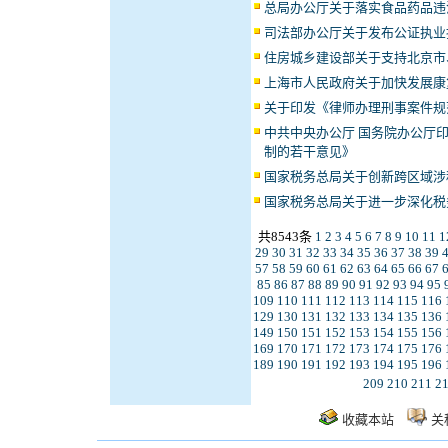
总局办公厅关于落实食品药品违
司法部办公厅关于发布公证执业
住房城乡建设部关于支持北京市
上海市人民政府关于加快发展康
关于印发《律师办理刑事案件规
中共中央办公厅 国务院办公厅
制的若干意见》
国家税务总局关于创新跨区域涉
国家税务总局关于进一步深化税
共8543条
1
2
3
4
5
6
7
8
9
10
11
1
29
30
31
32
33
34
35
36
37
38
39
57
58
59
60
61
62
63
64
65
66
67
85
86
87
88
89
90
91
92
93
94
95
109
110
111
112
113
114
115
116
129
130
131
132
133
134
135
136
149
150
151
152
153
154
155
156
169
170
171
172
173
174
175
176
189
190
191
192
193
194
195
196
209
210
211
2
收藏本站
关