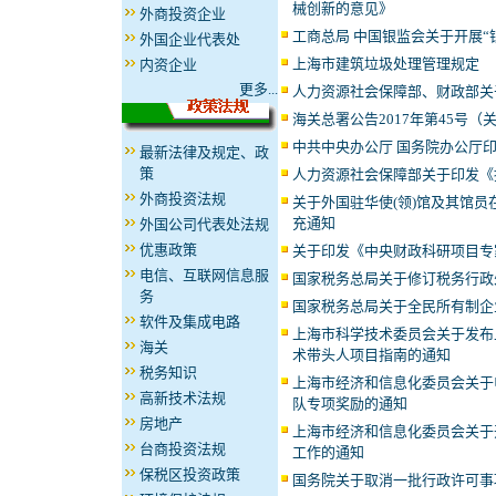
械创新的意见》
外商投资企业
工商总局 中国银监会关于开展“
外国企业代表处
上海市建筑垃圾处理管理规定
内资企业
更多...
人力资源社会保障部、财政部关
海关总署公告2017年第45号
中共中央办公厅 国务院办公厅
最新法律及规定、政
策
人力资源社会保障部关于印发《
外商投资法规
关于外国驻华使(领)馆及其馆
充通知
外国公司代表处法规
优惠政策
关于印发《中央财政科研项目专
电信、互联网信息服
国家税务总局关于修订税务行政
务
国家税务总局关于全民所有制企
软件及集成电路
上海市科学技术委员会关于发布上
海关
术带头人项目指南的通知
税务知识
上海市经济和信息化委员会关于
高新技术法规
队专项奖励的通知
房地产
上海市经济和信息化委员会关于
台商投资法规
工作的通知
保税区投资政策
国务院关于取消一批行政许可事