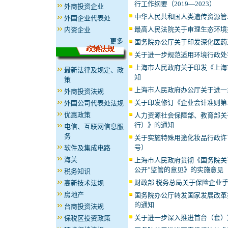
行工作纲要（2019—2023）
外商投资企业
中华人民共和国人类遗传资源管
外国企业代表处
最高人民法院关于审理生态环境
内资企业
更多...
国务院办公厅关于印发深化医药
关于进一步规范适用环境行政处
上海市人民政府关于印发《上海市
最新法律及规定、政
知
策
上海市人民政府办公厅关于进一
外商投资法规
关于印发修订《企业会计准则第
外国公司代表处法规
优惠政策
人力资源社会保障部、教育部关
行）》的通知
电信、互联网信息服
务
关于实施特殊用途化妆品行政许可
号）
软件及集成电路
海关
上海市人民政府贯彻《国务院关
公开”监管的意见》的实施意见
税务知识
财政部 税务总局关于保险企业
高新技术法规
房地产
国务院办公厅转发国家发展改革
的通知
台商投资法规
关于进一步深入推进首台（套）
保税区投资政策