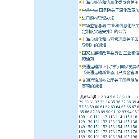
上海市经济和信息化委员会关于
中共中央 国务院关于深化改革
进口药材管理办法
市场监管总局 工业和信息化部
定制度实施安排》的公告
上海市绿化和市容管理局关于印
导则》的通知
国家发展和改革委员会 工业和信
的通知
交通运输部 人民银行 国家发展
《交通运输新业态用户资金管理
交通运输部办公厅关于国际船舶
事项的通知
共8543条
1
2
3
4
5
6
7
8
9
10
11
1
29
30
31
32
33
34
35
36
37
38
39
57
58
59
60
61
62
63
64
65
66
67
85
86
87
88
89
90
91
92
93
94
95
109
110
111
112
113
114
115
116
129
130
131
132
133
134
135
136
149
150
151
152
153
154
155
156
169
170
171
172
173
174
175
176
189
190
191
192
193
194
195
196