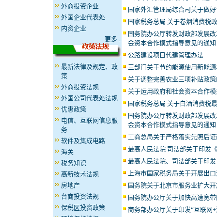
外商投资企业
国家外汇管理局综合司关于做好
外国企业代表处
国家税务总局 关于卷烟消费税
内资企业
国务院办公厅转发财政部发展改
更多...
会资本合作模式指导意见的通知
公路建设项目代建管理办法
最新法律及规定、政
三部门关于节约能源使用新能源
策
关于调整完善农业三项补贴政策
外商投资法规
关于运用政府和社会资本合作模
外国公司代表处法规
国家税务总局 关于白酒消费税
优惠政策
国务院办公厅转发财政部发展改
电信、互联网信息服
会资本合作模式指导意见的通知
务
工商总局关于严格落实先照后证
软件及集成电路
最高人民法院 司法部关于印发
海关
最高人民法院、司法部关于印发
税务知识
上海市国家税务局关于开展出口
高新技术法规
国务院关于北京市服务业扩大开
房地产
台商投资法规
国务院办公厅关于加快高速宽带
保税区投资政策
商务部办公厅关于印发“互联网+