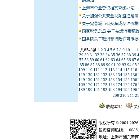
的通知
上海市企业登记档案查阅办法
关于加强公共安全视频监控建设
关于完善城市公交车成品油价格
国家税务总局 关于卷烟消费税
国务院关于取消非行政许可审批
共8543条
1
2
3
4
5
6
7
8
9
10
11
1
29
30
31
32
33
34
35
36
37
38
39
57
58
59
60
61
62
63
64
65
66
67
85
86
87
88
89
90
91
92
93
94
95
109
110
111
112
113
114
115
116
129
130
131
132
133
134
135
136
149
150
151
152
153
154
155
156
169
170
171
172
173
174
175
176
189
190
191
192
193
194
195
196
209
210
211
2
收藏本站
关
版权所有 © 2001-20
投资咨询热线：+0086 (21)
地址：上海市浦东新区商