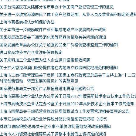
关于台湾居民在大陆部分省市申办个体工商户登记管理工作的意见
关于进一步放宽港澳居民个体工商户经营范围、从业人员及营业面积规定的通
上海市著名商标认定和保护办法
关于本市进一步鼓励软件产业和集成电路产业发展的若干政策
国家发展改革委关于调整消化类等药品价格及有关问题的通知
国家发展改革委办公厅关于加强药品出厂价格调查和监测工作的通知
进口食品境外生产企业注册管理规定
关于来料加工企业转型为法人企业进口设备税收问题
关于扩大香港和澳门服务提供者在内地设立独资医院地域范围的通知
上海市工商行政管理局关于贯彻《国家工商行政管理总局关于支持上海“十二五
时期创新驱动、转型发展的意见》的实施意见
国家税务总局关于部分产品增值税适用税率问题的公告
上海市高新技术企业认定办公室关于开展2012年度高新技术企业认定工作的公
上海市高新技术企业认定办公室关于开展2012年高新技术企业复审工作的通知
上海市国税局关于规范营业税改征增值税试点工作发票管理相关事项的公告
本市汇总纳税总机构企业所得税分配比例备案管理规程（试行）
财政部 国家税务总局关于企业事业单位改制重组契税政策的通知
上海市人力资源社会保障局关于调整本市最低工资标准的通知