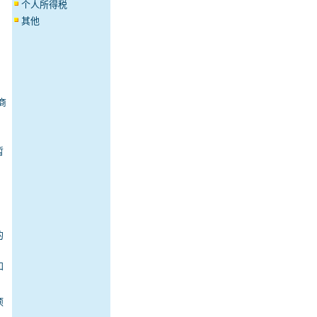
个人所得税
其他
商
暂
的
知
项