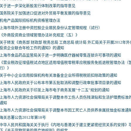
关于进一步深化新股发行体制改革的指导意见
国务院关于加强进口促进对外贸易平衡发展的指导意见
机电产品国际招标机构资格管理办法
上海市境外注册中资控股企业居民身份认定管理规程（试行）
《外商投资商业领域管理办法补充规定（五）》
关于转发《商务部 财政部 税务总局 工商总局 统计局 外汇局关于开展2012年外
投资企业联合年检工作的通知》的通知
上海市食品药品监管局关于进一步明确医疗器械零售连锁许可事项的通知
《营业税改征增值税试点地区适用增值税零税率应税服务免抵退税管理办法（
行）》
关于中小企业信用担保机构有关准备金企业所得税税前扣除政策的通知
上海市人民政府关于公布本市第五批取消和调整行政审批事项目录的通知
上海市人民政府关于印发上海市电子商务发展“十二五”规划的通知
上海市人力资源社会保障局关于调整本市工伤人员伤残津贴和生活护理费标准
通知
上海市人力资源社会保障局关于调整本市因工死亡人员供养亲属抚恤金标准通
海关总署公告2012年第18号
中华人民共和国海关关于执行《内地与香港关于建立更紧密经贸关系的安排》
下《关于货物贸易的原产地规则》的规定