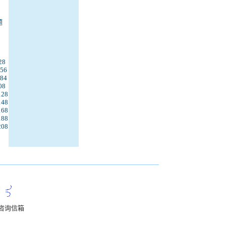
题
28
56
84
08
128
148
168
188
208
咨询信箱