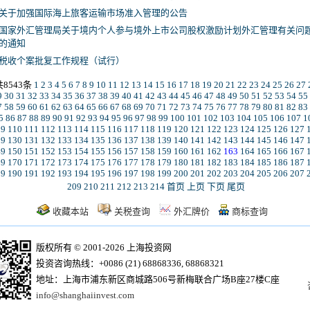
关于加强国际海上旅客运输市场准入管理的公告
国家外汇管理局关于境内个人参与境外上市公司股权激励计划外汇管理有关问
的通知
税收个案批复工作规程（试行）
共8543条
1
2
3
4
5
6
7
8
9
10
11
12
13
14
15
16
17
18
19
20
21
22
23
24
25
26
27
9
30
31
32
33
34
35
36
37
38
39
40
41
42
43
44
45
46
47
48
49
50
51
52
53
54
55
7
58
59
60
61
62
63
64
65
66
67
68
69
70
71
72
73
74
75
76
77
78
79
80
81
82
83
5
86
87
88
89
90
91
92
93
94
95
96
97
98
99
100
101
102
103
104
105
106
107
1
09
110
111
112
113
114
115
116
117
118
119
120
121
122
123
124
125
126
127
29
130
131
132
133
134
135
136
137
138
139
140
141
142
143
144
145
146
147
49
150
151
152
153
154
155
156
157
158
159
160
161
162
163
164
165
166
167
69
170
171
172
173
174
175
176
177
178
179
180
181
182
183
184
185
186
187
89
190
191
192
193
194
195
196
197
198
199
200
201
202
203
204
205
206
207
209
210
211
212
213
214
首页
上页
下页
尾页
收藏本站
关税查询
外汇牌价
商标查询
版权所有 © 2001-2026 上海投资网
投资咨询热线：+0086 (21) 68868336, 68868321
地址：上海市浦东新区商城路506号新梅联合广场B座27楼C座
info@shanghaiinvest.com